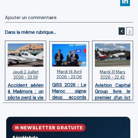
Ajouter un commentaire
<
>
Dans la même rubrique...
Mardi 14 Avril
Mardi 31 Mars
Jeudi 2 Juillet
2026 - 23:06
2026 - 22:42
2026 - 23:39
GISS 2026 : Le
Aviation Capital
Accident aérien
Maroc signe
Group livre le
à Maâmora : un
deux accords
premier d’un lot
pilote perd la vie
avec l'OACI
de six Boeing
en combat
pour renforcer
737‑8 MAX
contre un
la surveillance
neufs à Royal Air
incendie
et la sécurité
Maroc
✉ NEWSLETTER GRATUITE
aériennes.
AéroHebdo