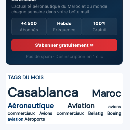
L'actualité aéronautique du Maroc et du monde,
chaque semaine dans votre boîte mail.
+4 500
Hebdo
100%
Abonnés
Fréquence
Gratuit
S'abonner gratuitement ✉
Pas de spam · Désinscription en 1 clic
TAGS DU MOIS
Casablanca
Maroc
Aéronautique
Aviation
avions
commerciaux
Avions commerciaux
Bellatig
Boeing
aviation
Aéroports