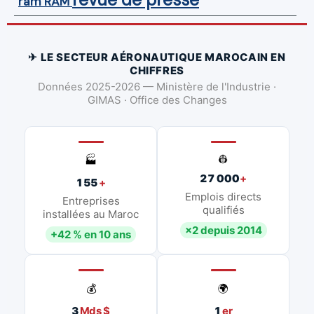
ram
RAM
✈ LE SECTEUR AÉRONAUTIQUE MAROCAIN EN
CHIFFRES
Données 2025-2026 — Ministère de l'Industrie ·
GIMAS · Office des Changes
👷
🏭
27 000
+
155
+
Emplois directs
Entreprises
qualifiés
installées au Maroc
×2 depuis 2014
+42 % en 10 ans
💰
🌍
3
Mds $
1
er