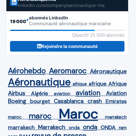
linkedin.com/company/aeronautique-ma
abonnés LinkedIn
+
19 000
Communauté aéronautique marocaine
Objectif 25 000 abonnés
Rejoindre la communauté
Aérohebdo
Aeromaroc
Aéronautique
Aéronautique
Afrique
afrique
afrique
aviation
Airbus
Aviation
Algérie
aviation
Boeing
Casablanca
crash
bourget
Emirates
Maroc
maroc
maroc
marrakech
onda
Marrakech
ONDA
marrakech
onda
ram
revue de presse