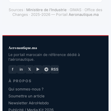
Sources :
Ministère de l'Industrie
· GIMAS · Office des
Changes · 2025-2026 — Portail
Aeronautique.ma
Aeronautique.ma
Le portail marocain de référence dédié à
l'aéronautique.
f
in
𝕏
▶
RSS
À PROPOS
Qui sommes-nous ?
Soumettre un article
Newsletter AéroHebdo
Publicité / Media Kit 2026