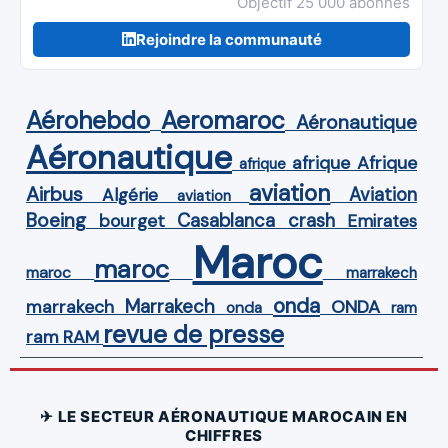
Objectif 25 000 abonnés
Rejoindre la communauté
Aérohebdo
Aeromaroc
Aéronautique
Aéronautique
Afrique
afrique
afrique
aviation
Airbus
Aviation
Algérie
aviation
Boeing
Casablanca
crash
bourget
Emirates
Maroc
maroc
maroc
marrakech
onda
Marrakech
ONDA
marrakech
onda
ram
revue de presse
ram
RAM
✈ LE SECTEUR AÉRONAUTIQUE MAROCAIN EN
CHIFFRES