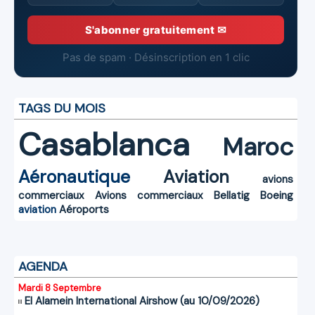
S'abonner gratuitement ✉
Pas de spam · Désinscription en 1 clic
TAGS DU MOIS
Casablanca
Maroc
Aéronautique
Aviation
avions
commerciaux
Avions commerciaux
Bellatig
Boeing
aviation
Aéroports
AGENDA
Mardi 8 Septembre
El Alamein International Airshow (au 10/09/2026)