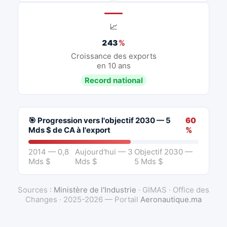
📈
243
%
Croissance des exports
en 10 ans
Record national
🎯 Progression vers l'objectif 2030 — 5
60
Mds $ de CA à l'export
%
2014 — 0,8
Aujourd'hui — 3
Objectif 2030 —
Mds $
Mds $
5 Mds $
Sources :
Ministère de l'Industrie
· GIMAS · Office des
Changes · 2025-2026 — Portail
Aeronautique.ma