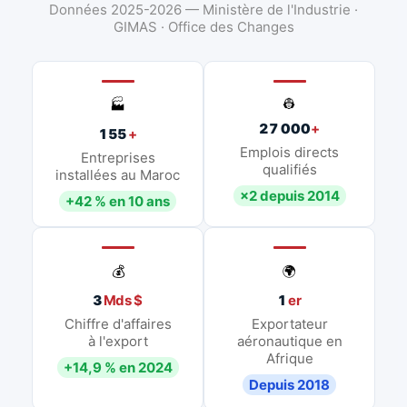
Données 2025-2026 — Ministère de l'Industrie ·
GIMAS · Office des Changes
👷
🏭
27 000
+
155
+
Emplois directs
Entreprises
qualifiés
installées au Maroc
×2 depuis 2014
+42 % en 10 ans
💰
🌍
3
Mds $
1
er
Chiffre d'affaires
Exportateur
à l'export
aéronautique en
Afrique
+14,9 % en 2024
Depuis 2018