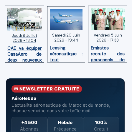
Samedi 20 Juin
Vendredi 5 Juin
Jeudi 9 Juillet
2026 - 19:44
2026 - 17:38
2026 - 18:04
Leasing
Emirates
CAE va équiper
aéronautique :
recrute des
CasaAero de
tout
personnels de
deux nouveaux
comprendre sur
cabine au Maroc
simulateurs de
le dry lease, le
en juin 2026
vol pour Boeing
wet lease et le
737 MAX et 787
sale and
✉ NEWSLETTER GRATUITE
leaseback
AéroHebdo
L'actualité aéronautique du Maroc et du monde,
chaque semaine dans votre boîte mail.
+4 500
Hebdo
100%
Abonnés
Fréquence
Gratuit