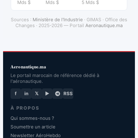
Mds $
Mds $
5 Mds $
Sources :
Ministère de l'Industrie
· GIMAS · Office des
Changes · 2025-2026 — Portail
Aeronautique.ma
Aeronautique.ma
Le portail marocain de référence dédié à
l'aéronautique.
f
in
𝕏
▶
RSS
À PROPOS
Qui sommes-nous ?
Soumettre un article
Newsletter AéroHebdo