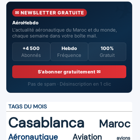
l’Aéroport
Mohammed V
✉ NEWSLETTER GRATUITE
de Casablanca
AéroHebdo
L'actualité aéronautique du Maroc et du monde,
chaque semaine dans votre boîte mail.
+4 500
Hebdo
100%
Abonnés
Fréquence
Gratuit
S'abonner gratuitement ✉
Pas de spam · Désinscription en 1 clic
TAGS DU MOIS
Casablanca
Maroc
Aéronautique
Aviation
avions