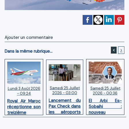
Ajouter un commentaire
<
>
Dans la même rubrique...
Samedi 25 Juillet
Samedi 25 Juillet
Lundi 3 Août 2026
2026 - 03:00
2026 - 00:36
- 09:24
Lancement du
El Arbi Es-
Royal Air Maroc
Pax Check dans
Sobaihi :
réceptionne son
les aéroports
nouveau
treizième
du Maroc
directeur à la
Boeing 787
tête de
Dreamliner