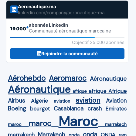
Aeronautique.ma
linkedin.com/company/aeronautique-ma
abonnés LinkedIn
+
19 000
Communauté aéronautique marocaine
Objectif 25 000 abonnés
Rejoindre la communauté
Aérohebdo
Aeromaroc
Aéronautique
Aéronautique
Afrique
afrique
afrique
aviation
Airbus
Aviation
Algérie
aviation
Boeing
Casablanca
crash
bourget
Emirates
Maroc
maroc
maroc
marrakech
onda
Marrakech
ONDA
marrakech
onda
ram