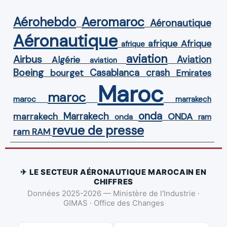
Aérohebdo
Aeromaroc
Aéronautique
Aéronautique
Afrique
afrique
afrique
aviation
Airbus
Aviation
Algérie
aviation
Boeing
Casablanca
crash
bourget
Emirates
Maroc
maroc
maroc
marrakech
onda
Marrakech
ONDA
marrakech
onda
ram
revue de presse
ram
RAM
✈ LE SECTEUR AÉRONAUTIQUE MAROCAIN EN
CHIFFRES
Données 2025-2026 — Ministère de l'Industrie ·
GIMAS · Office des Changes