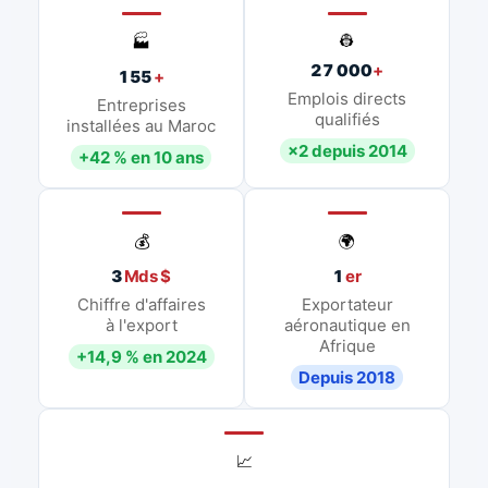
👷
🏭
27 000
+
155
+
Emplois directs
Entreprises
qualifiés
installées au Maroc
×2 depuis 2014
+42 % en 10 ans
💰
🌍
3
Mds $
1
er
Chiffre d'affaires
Exportateur
à l'export
aéronautique en
Afrique
+14,9 % en 2024
Depuis 2018
📈