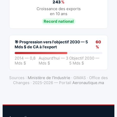
243
%
Croissance des exports
en 10 ans
Record national
🎯 Progression vers l'objectif 2030 — 5
60
Mds $ de CA à l'export
%
2014 — 0,8
Aujourd'hui — 3
Objectif 2030 —
Mds $
Mds $
5 Mds $
Sources :
Ministère de l'Industrie
· GIMAS · Office des
Changes · 2025-2026 — Portail
Aeronautique.ma