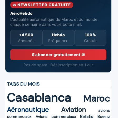
Mohammed V
✉ NEWSLETTER GRATUITE
de Casablanca
AéroHebdo
L'actualité aéronautique du Maroc et du monde,
chaque semaine dans votre boîte mail.
+4 500
Hebdo
100%
Abonnés
Fréquence
Gratuit
S'abonner gratuitement ✉
Pas de spam · Désinscription en 1 clic
TAGS DU MOIS
Casablanca
Maroc
Aéronautique
Aviation
avions
commerciaux
Avions commerciaux
Bellatig
Boeing