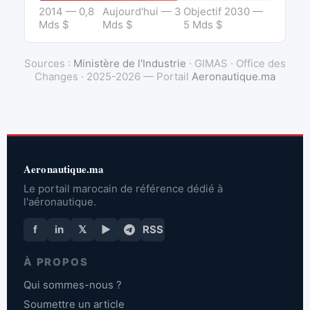
2014 — 0,8
Aujourd'hui — 3
Objectif 2030 —
Mds $
Mds $
5 Mds $
Sources :
Ministère de l'Industrie
· GIMAS · Office des
Changes · 2025-2026 — Portail
Aeronautique.ma
Aeronautique.ma
Le portail marocain de référence dédié à
l'aéronautique.
f
in
𝕏
▶
RSS
À PROPOS
Qui sommes-nous ?
Soumettre un article