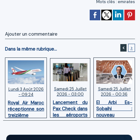
Mots clés
:
emirates
Ajouter un commentaire
<
>
Dans la même rubrique...
Samedi 25 Juillet
Samedi 25 Juillet
Lundi 3 Août 2026
2026 - 03:00
2026 - 00:36
- 09:24
Lancement du
El Arbi Es-
Royal Air Maroc
Pax Check dans
Sobaihi :
réceptionne son
les aéroports
nouveau
treizième
du Maroc
directeur à la
Boeing 787
tête de
Dreamliner
l’Aéroport