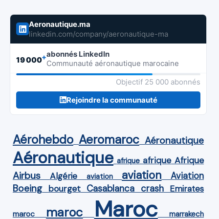
Aeronautique.ma
linkedin.com/company/aeronautique-ma
abonnés LinkedIn
+
19 000
Communauté aéronautique marocaine
Objectif 25 000 abonnés
Rejoindre la communauté
Aérohebdo
Aeromaroc
Aéronautique
Aéronautique
Afrique
afrique
afrique
aviation
Airbus
Aviation
Algérie
aviation
Boeing
Casablanca
crash
bourget
Emirates
Maroc
maroc
maroc
marrakech