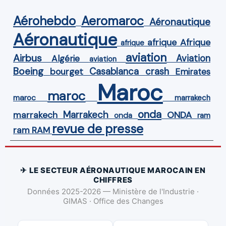
Aérohebdo
Aeromaroc
Aéronautique
Aéronautique
Afrique
afrique
afrique
aviation
Airbus
Aviation
Algérie
aviation
Boeing
Casablanca
crash
bourget
Emirates
Maroc
maroc
maroc
marrakech
onda
Marrakech
ONDA
marrakech
onda
ram
revue de presse
ram
RAM
✈ LE SECTEUR AÉRONAUTIQUE MAROCAIN EN
CHIFFRES
Données 2025-2026 — Ministère de l'Industrie ·
GIMAS · Office des Changes