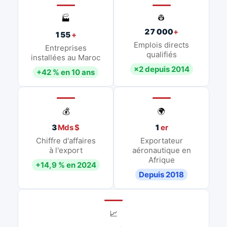
👷
🏭
27 000
+
155
+
Emplois directs
Entreprises
qualifiés
installées au Maroc
×2 depuis 2014
+42 % en 10 ans
💰
🌍
3
Mds $
1
er
Chiffre d'affaires
Exportateur
à l'export
aéronautique en
Afrique
+14,9 % en 2024
Depuis 2018
📈