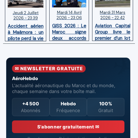
Mardi 14 Avril
Mardi 31 Mars
Jeudi 2 Juillet
2026 - 23:06
2026 - 22:42
2026 - 23:39
GISS 2026 : Le
Aviation Capital
Accident aérien
Maroc signe
Group livre le
à Maâmora : un
deux accords
premier d’un lot
pilote perd la vie
avec l'OACI
de six Boeing
en combat
pour renforcer
737‑8 MAX
contre un
la surveillance
neufs à Royal Air
incendie
et la sécurité
Maroc
✉ NEWSLETTER GRATUITE
aériennes.
AéroHebdo
L'actualité aéronautique du Maroc et du monde,
chaque semaine dans votre boîte mail.
+4 500
Hebdo
100%
Abonnés
Fréquence
Gratuit
S'abonner gratuitement ✉