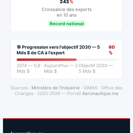
243
%
Croissance des exports
en 10 ans
Record national
🎯 Progression vers l'objectif 2030 — 5
60
Mds $ de CA à l'export
%
2014 — 0,8
Aujourd'hui — 3
Objectif 2030 —
Mds $
Mds $
5 Mds $
Sources :
Ministère de l'Industrie
· GIMAS · Office des
Changes · 2025-2026 — Portail
Aeronautique.ma
Aeronautique.ma