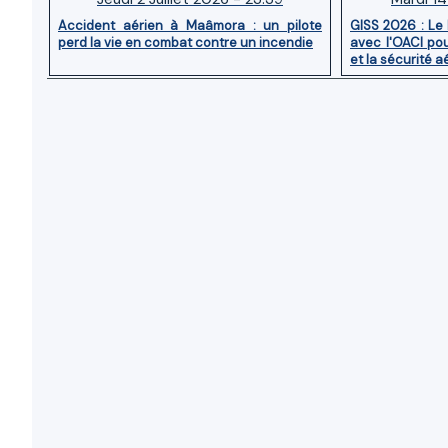
Accident aérien à Maâmora : un pilote
GISS 2026 : Le
perd la vie en combat contre un incendie
avec l'OACI pou
et la sécurité a