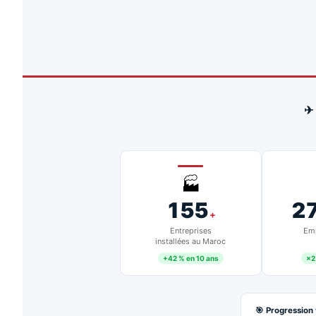
✈
🏭
155
2
+
Entreprises
Emp
installées au Maroc
+42 % en 10 ans
×2
🎯 Progression 