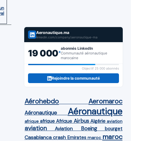
’un
yal
Aeronautique.ma
linkedin.com/company/aeronautique-ma
abonnés LinkedIn
19 000
+
Communauté aéronautique
marocaine
Objectif 25 000 abonnés
Rejoindre la communauté
Aérohebdo
Aeromaroc
Aéronautique
Aéronautique
Airbus
afrique
Afrique
Algérie
afrique
aviation
aviation
Aviation
Boeing
bourget
maroc
Casablanca
crash
Emirates
maroc