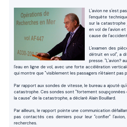
L'avion ne s'est pa
l'enquête techniqu
sur la catastrophe 
en vol de l'avion e
cause de l'accident
L'examen des pièce
détruit en vol", a d
presse. "L'avion? a
l'eau en ligne de vol, avec une forte accélération vertica
qui montre que "visiblement les passagers n'étaient pas pr
Par rapport aux sondes de vitesse, le bureau a ajouté qu
catastrophe. Ces sondes sont "fortement soupçonnées da
la cause" de la catastrophe, a déclaré Alain Bouillard.
Par ailleurs, le rapport pointe une communication défailla
pas contactés ces derniers pour leur "confier" l'avi
recherches.