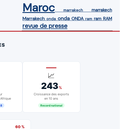
Maroc
marrakech
marrakech
onda
Marrakech
ONDA
ram
RAM
onda
ram
revue de presse
ES
📈
243
%
ur
Croissance des exports
 Afrique
en 10 ans
18
Record national
60 %