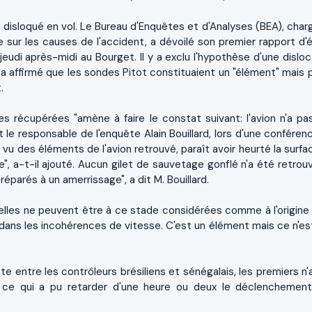
s disloqué en vol. Le Bureau d'Enquêtes et d'Analyses (BEA), char
e sur les causes de l'accident, a dévoilé son premier rapport d'
jeudi après-midi au Bourget. Il y a exclu l'hypothèse d'une disloc
t a affirmé que les sondes Pitot constituaient un "élément" mais p
.
s récupérées "amène à faire le constat suivant: l'avion n'a pa
it le responsable de l'enquête Alain Bouillard, lors d'une confére
u vu des éléments de l'avion retrouvé, paraît avoir heurté la surf
le", a-t-il ajouté. Aucun gilet de sauvetage gonflé n'a été retrou
éparés à un amerrissage", a dit M. Bouillard.
'elles ne peuvent être à ce stade considérées comme à l'origine 
ns les incohérences de vitesse. C'est un élément mais ce n'es
nte entre les contrôleurs brésiliens et sénégalais, les premiers n
on, ce qui a pu retarder d'une heure ou deux le déclenchemen