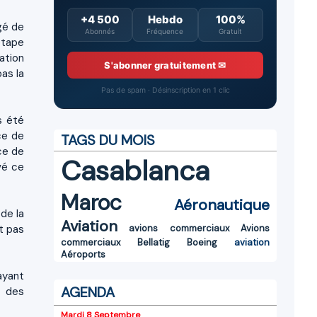
+4 500
Hebdo
100%
gé de
Abonnés
Fréquence
Gratuit
étape
ation
S'abonner gratuitement ✉
as la
Pas de spam · Désinscription en 1 clic
s été
nce de
TAGS DU MOIS
ace de
Casablanca
vé ce
Maroc
Aéronautique
de la
Aviation
t pas
avions commerciaux
Avions
commerciaux
Bellatig
Boeing
aviation
Aéroports
'ayant
AGENDA
t des
Mardi 8 Septembre