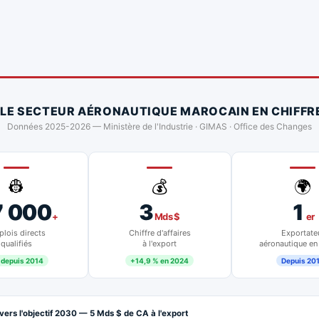
 LE SECTEUR AÉRONAUTIQUE MAROCAIN EN CHIFFR
Données 2025-2026 — Ministère de l'Industrie · GIMAS · Office des Changes
👷
💰
🌍
7 000
3
1
+
Mds $
er
lois directs
Chiffre d'affaires
Exportate
qualifiés
à l'export
aéronautique en
 depuis 2014
+14,9 % en 2024
Depuis 20
vers l'objectif 2030 — 5 Mds $ de CA à l'export