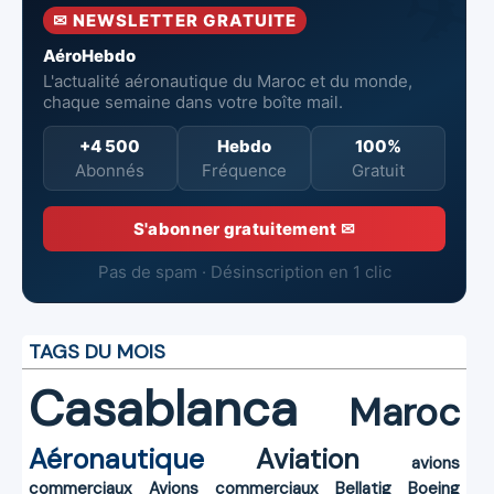
Mohammed V
✉ NEWSLETTER GRATUITE
de Casablanca
AéroHebdo
L'actualité aéronautique du Maroc et du monde,
chaque semaine dans votre boîte mail.
+4 500
Hebdo
100%
Abonnés
Fréquence
Gratuit
S'abonner gratuitement ✉
Pas de spam · Désinscription en 1 clic
TAGS DU MOIS
Casablanca
Maroc
Aéronautique
Aviation
avions
commerciaux
Avions commerciaux
Bellatig
Boeing