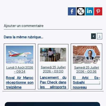
Ajouter un commentaire
<
>
Dans la même rubrique...
Samedi 25 Juillet
Samedi 25 Juillet
Lundi 3 Août 2026
2026 - 03:00
2026 - 00:36
- 09:24
Lancement du
El Arbi Es-
Royal Air Maroc
Pax Check dans
Sobaihi :
réceptionne son
les aéroports
nouveau
treizième
du Maroc
directeur à la
Boeing 787
tête de
Dreamliner
l’Aéroport