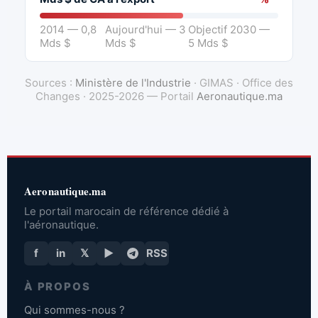
2014 — 0,8
Aujourd'hui — 3
Objectif 2030 —
Mds $
Mds $
5 Mds $
Sources :
Ministère de l'Industrie
· GIMAS · Office des
Changes · 2025-2026 — Portail
Aeronautique.ma
Aeronautique.ma
Le portail marocain de référence dédié à
l'aéronautique.
f
in
𝕏
▶
RSS
À PROPOS
Qui sommes-nous ?