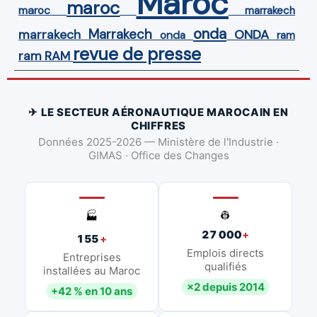
Maroc
maroc
maroc
marrakech
onda
Marrakech
ONDA
marrakech
onda
ram
revue de presse
ram
RAM
✈ LE SECTEUR AÉRONAUTIQUE MAROCAIN EN
CHIFFRES
Données 2025-2026 — Ministère de l'Industrie ·
GIMAS · Office des Changes
👷
🏭
27 000
+
155
+
Emplois directs
Entreprises
qualifiés
installées au Maroc
×2 depuis 2014
+42 % en 10 ans