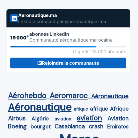
Aeronautique.ma
linkedin.com/company/aeronautique-ma
abonnés LinkedIn
+
19 000
Communauté aéronautique marocaine
Objectif 25 000 abonnés
Rejoindre la communauté
Aérohebdo
Aeromaroc
Aéronautique
Aéronautique
Afrique
afrique
afrique
aviation
Airbus
Aviation
Algérie
aviation
Boeing
Casablanca
crash
bourget
Emirates