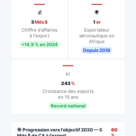
💰
🌍
3
Mds $
1
er
Chiffre d'affaires
Exportateur
à l'export
aéronautique en
Afrique
+14,9 % en 2024
Depuis 2018
📈
243
%
Croissance des exports
en 10 ans
Record national
🎯 Progression vers l'objectif 2030 — 5
60
Mds $ de CA à l'export
%