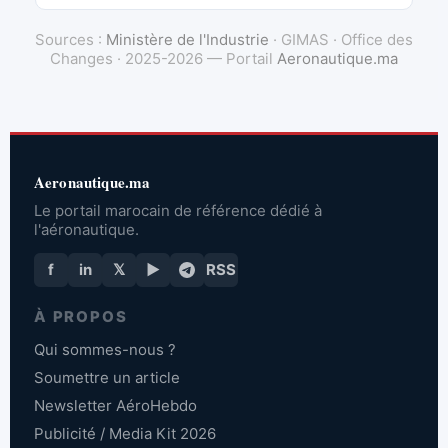
Sources :
Ministère de l'Industrie
· GIMAS · Office des
Changes · 2025-2026 — Portail
Aeronautique.ma
Aeronautique.ma
Le portail marocain de référence dédié à
l'aéronautique.
f
in
𝕏
▶
RSS
À PROPOS
Qui sommes-nous ?
Soumettre un article
Newsletter AéroHebdo
Publicité / Media Kit 2026