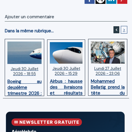
Ajouter un commentaire
<
>
Dans la même rubrique...
Jeudi 30 Juillet
Lundi 27 Juillet
Jeudi 30 Juillet
2026 - 15:29
2026 - 23:06
2026 - 18:55
Airbus : hausse
Mohammed
Boeing au
des livraisons
Bellatig prend la
deuxième
et résultats
tête du
trimestre 2026 :
financiers
Groupement
Chiffre d'affaires
solides au
des Industries
en hausse,
premier
Marocaines
pertes nettes
semestre 2026
Aéronautiques
réduites
✉ NEWSLETTER GRATUITE
et Spatiales
AéroHebdo