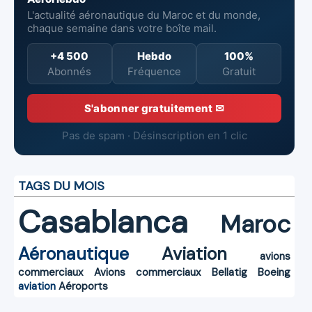
L'actualité aéronautique du Maroc et du monde,
chaque semaine dans votre boîte mail.
+4 500
Hebdo
100%
Abonnés
Fréquence
Gratuit
S'abonner gratuitement ✉
Pas de spam · Désinscription en 1 clic
TAGS DU MOIS
Casablanca
Maroc
Aéronautique
Aviation
avions
commerciaux
Avions commerciaux
Bellatig
Boeing
aviation
Aéroports