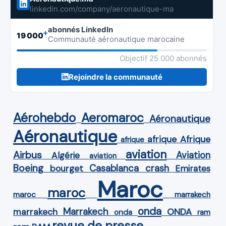
linkedin.com/company/aeronautique-ma
abonnés LinkedIn
+
19 000
Communauté aéronautique marocaine
Objectif 25 000 abonnés
Rejoindre la communauté
Aérohebdo
Aeromaroc
Aéronautique
Aéronautique
Afrique
afrique
afrique
aviation
Airbus
Aviation
Algérie
aviation
Boeing
Casablanca
crash
bourget
Emirates
Maroc
maroc
maroc
marrakech
onda
Marrakech
ONDA
marrakech
onda
ram
revue de presse