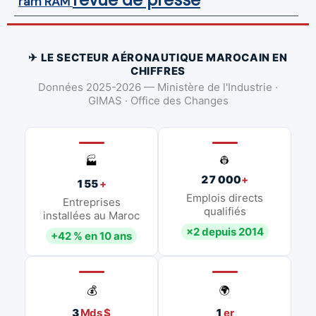
ram
RAM
✈ LE SECTEUR AÉRONAUTIQUE MAROCAIN EN
CHIFFRES
Données 2025-2026 — Ministère de l'Industrie ·
GIMAS · Office des Changes
👷
🏭
27 000
+
155
+
Emplois directs
Entreprises
qualifiés
installées au Maroc
×2 depuis 2014
+42 % en 10 ans
💰
🌍
3
Mds $
1
er