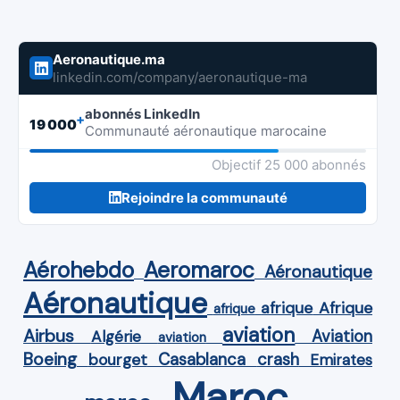
Aeronautique.ma
linkedin.com/company/aeronautique-ma
abonnés LinkedIn
+
19 000
Communauté aéronautique marocaine
Objectif 25 000 abonnés
Rejoindre la communauté
Aérohebdo
Aeromaroc
Aéronautique
Aéronautique
Afrique
afrique
afrique
aviation
Airbus
Aviation
Algérie
aviation
Boeing
Casablanca
crash
bourget
Emirates
Maroc