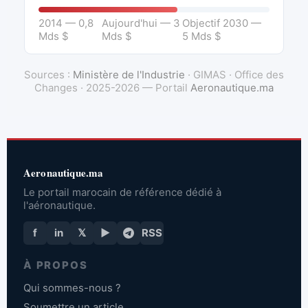
2014 — 0,8
Aujourd'hui — 3
Objectif 2030 —
Mds $
Mds $
5 Mds $
Sources :
Ministère de l'Industrie
· GIMAS · Office des
Changes · 2025-2026 — Portail
Aeronautique.ma
Aeronautique.ma
Le portail marocain de référence dédié à
l'aéronautique.
f
in
𝕏
▶
RSS
À PROPOS
Qui sommes-nous ?
Soumettre un article