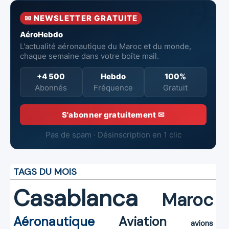
Mohammed V
✉ NEWSLETTER GRATUITE
de Casablanca
AéroHebdo
L'actualité aéronautique du Maroc et du monde,
chaque semaine dans votre boîte mail.
+4 500
Hebdo
100%
Abonnés
Fréquence
Gratuit
S'abonner gratuitement ✉
Pas de spam · Désinscription en 1 clic
TAGS DU MOIS
Casablanca
Maroc
Aéronautique
Aviation
avions