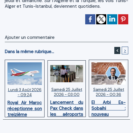
jeudi et dimanche. Sur l’Algérie et la Turquie, les vols Tunis-
Alger et Tunis-Istanbul, deviennent quotidiens.
Ajouter un commentaire
<
>
Dans la même rubrique...
Samedi 25 Juillet
Samedi 25 Juillet
Lundi 3 Août 2026
2026 - 03:00
2026 - 00:36
- 09:24
Lancement du
El Arbi Es-
Royal Air Maroc
Pax Check dans
Sobaihi :
réceptionne son
les aéroports
nouveau
treizième
du Maroc
directeur à la
Boeing 787
tête de
Dreamliner
l’Aéroport