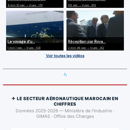
4 min 10 sec
- Vues : 170
58 sec
- Vues : 813
Le voyage d'u...
Réception par Roya...
1 min 1 sec
- Vues : 541
2 min 36 sec
- Vues : 412
Voir toutes les vidéos
✈ LE SECTEUR AÉRONAUTIQUE MAROCAIN EN
CHIFFRES
Données 2025-2026 — Ministère de l'Industrie ·
GIMAS · Office des Changes