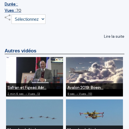
Durée :
Vues :
70
Lire la suite
Autres vidéos
Safran et Figeac Aér...
Avalon 2019: Boein...
2 min 6 sec
- Vues : 13
9 sec
- Vues : 151