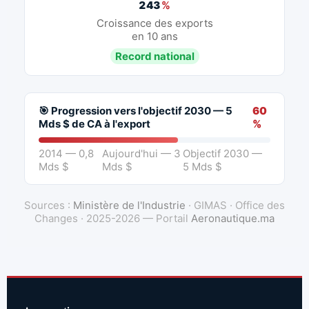
243
%
Croissance des exports
en 10 ans
Record national
🎯 Progression vers l'objectif 2030 — 5
60
Mds $ de CA à l'export
%
2014 — 0,8
Aujourd'hui — 3
Objectif 2030 —
Mds $
Mds $
5 Mds $
Sources :
Ministère de l'Industrie
· GIMAS · Office des
Changes · 2025-2026 — Portail
Aeronautique.ma