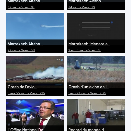
Marrakech Airsho...
Marrakech Airsho...
52 sec
- Vues : 94
34 sec
- Vues : 70
Marrakech Airsho...
Marrakech-Menara e...
29 sec
- Vues : 58
2 min 1 sec
- Vues : 61
Crash de l'avio...
Crash d'un avion de l...
1 min 55 sec
- Vues : 995
1 min 23 sec
- Vues : 2195
L'Office National De...
Record du monde d...