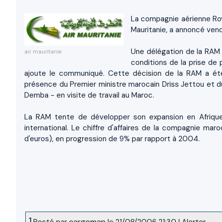
La compagnie aérienne Roy
Mauritanie, a annoncé ven
Une délégation de la RAM 
air mauritanie
conditions de la prise de 
ajoute le communiqué. Cette décision de la RAM a été
présence du Premier ministre marocain Driss Jettou et d
Demba - en visite de travail au Maroc.
La RAM tente de développer son expansion en Afrique.
international. Le chiffre d'affaires de la compagnie mar
d'euros), en progression de 9% par rapport à 2004.
1.
cargoman
Posté par
le 21/08/2006 21:30
|
Alerter