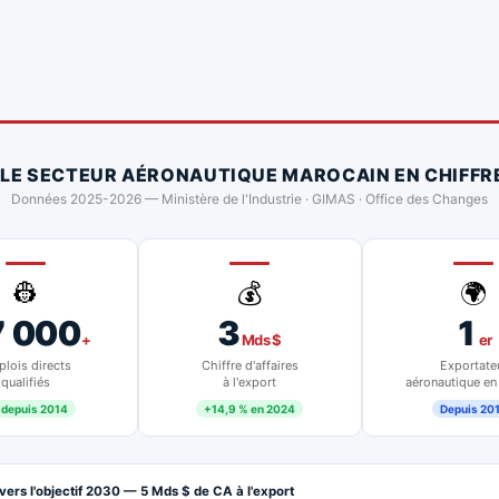
 LE SECTEUR AÉRONAUTIQUE MAROCAIN EN CHIFFR
Données 2025-2026 — Ministère de l'Industrie · GIMAS · Office des Changes
👷
💰
🌍
7 000
3
1
+
Mds $
er
lois directs
Chiffre d'affaires
Exportate
qualifiés
à l'export
aéronautique en
 depuis 2014
+14,9 % en 2024
Depuis 20
vers l'objectif 2030 — 5 Mds $ de CA à l'export