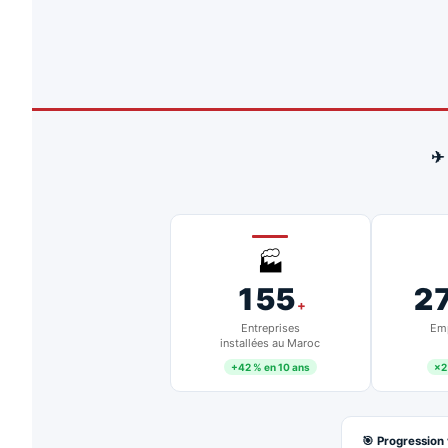
✈
🏭
155
2
+
Entreprises
Emp
installées au Maroc
+42 % en 10 ans
×2
🎯 Progression 