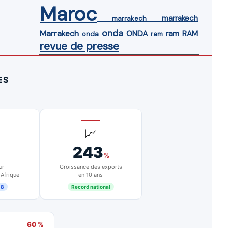
Maroc
marrakech
marrakech
onda
Marrakech
ONDA
ram
RAM
onda
ram
revue de presse
ES
📈
243
%
ur
Croissance des exports
 Afrique
en 10 ans
18
Record national
60 %