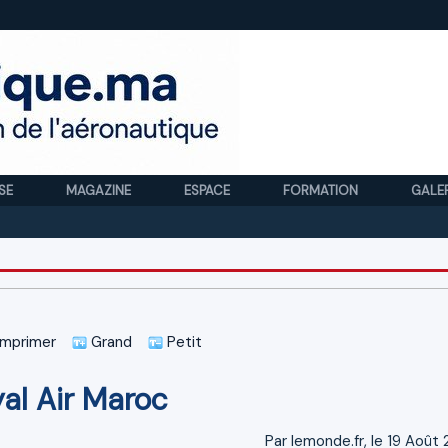
SE
MAGAZINE
ESPACE
FORMATION
GALE
Royal 
mprimer
Grand
Petit
yal Air Maroc
Par lemonde.fr, le 19 Août