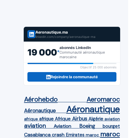
Aeronautique.ma
linkedin.com/company/aeronautique-ma
abonnés LinkedIn
19 000
+
Communauté aéronautique
marocaine
Objectif 25 000 abonnés
Rejoindre la communauté
Aérohebdo
Aeromaroc
Aéronautique
Aéronautique
Airbus
afrique
Afrique
Algérie
afrique
aviation
aviation
Aviation
Boeing
bourget
maroc
Casablanca
crash
Emirates
maroc