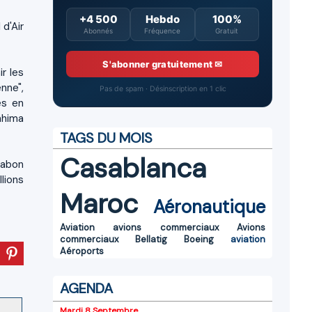
+4 500
Hebdo
100%
d'Air
Abonnés
Fréquence
Gratuit
S'abonner gratuitement ✉
r les
nne",
Pas de spam · Désinscription en 1 clic
es en
ahima
TAGS DU MOIS
Casablanca
Gabon
lions
Maroc
Aéronautique
Aviation
avions commerciaux
Avions
commerciaux
Bellatig
Boeing
aviation
Aéroports
AGENDA
Mardi 8 Septembre