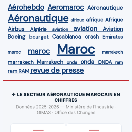
Aérohebdo
Aeromaroc
Aéronautique
Aéronautique
Afrique
afrique
afrique
aviation
Airbus
Aviation
Algérie
aviation
Boeing
Casablanca
crash
bourget
Emirates
Maroc
maroc
maroc
marrakech
onda
Marrakech
ONDA
marrakech
onda
ram
revue de presse
ram
RAM
✈ LE SECTEUR AÉRONAUTIQUE MAROCAIN EN
CHIFFRES
Données 2025-2026 — Ministère de l'Industrie ·
GIMAS · Office des Changes