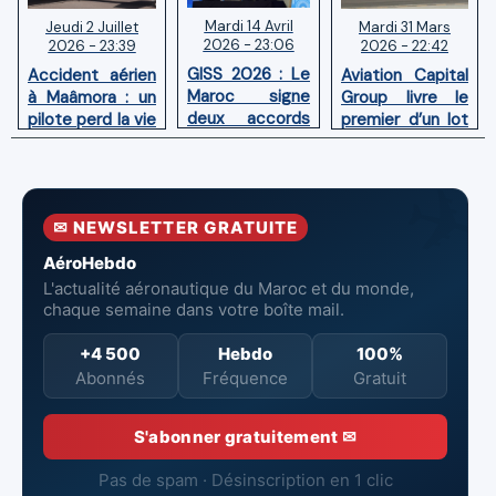
Mardi 14 Avril
Mardi 31 Mars
Jeudi 2 Juillet
2026 - 23:06
2026 - 22:42
2026 - 23:39
GISS 2026 : Le
Aviation Capital
Accident aérien
Maroc signe
Group livre le
à Maâmora : un
deux accords
premier d’un lot
pilote perd la vie
avec l'OACI
de six Boeing
en combat
pour renforcer
737‑8 MAX
contre un
la surveillance
neufs à Royal Air
incendie
et la sécurité
Maroc
✉ NEWSLETTER GRATUITE
aériennes.
AéroHebdo
L'actualité aéronautique du Maroc et du monde,
chaque semaine dans votre boîte mail.
+4 500
Hebdo
100%
Abonnés
Fréquence
Gratuit
S'abonner gratuitement ✉
Pas de spam · Désinscription en 1 clic