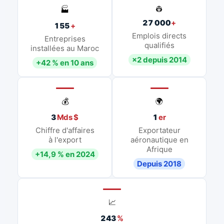
👷
🏭
27 000
+
155
+
Emplois directs
Entreprises
qualifiés
installées au Maroc
×2 depuis 2014
+42 % en 10 ans
💰
🌍
3
Mds $
1
er
Chiffre d'affaires
Exportateur
à l'export
aéronautique en
Afrique
+14,9 % en 2024
Depuis 2018
📈
243
%