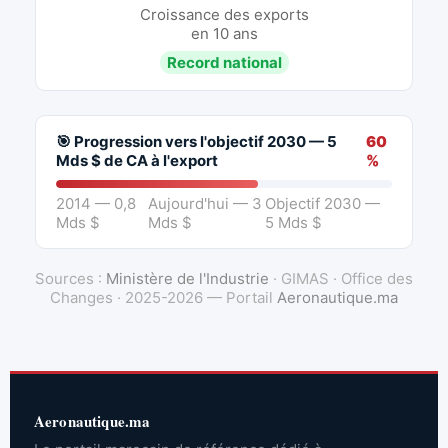
Croissance des exports
en 10 ans
Record national
🎯 Progression vers l'objectif 2030 — 5
60
Mds $ de CA à l'export
%
2014 — 0,8
Aujourd'hui — 3
Objectif 2030 —
Mds $
Mds $
5 Mds $
Sources :
Ministère de l'Industrie
· GIMAS · Office des
Changes · 2025-2026 — Portail
Aeronautique.ma
Aeronautique.ma