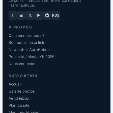
Le portail marocain de référence dédié à
l'aéronautique.
f
in
𝕏
▶
RSS
À PROPOS
Qui sommes-nous ?
Soumettre un article
Newsletter AéroHebdo
Publicité / Media Kit 2026
Nous contacter
NAVIGATION
Accueil
Galerie photos
AéroHebdo
Plan du site
Mentions légales