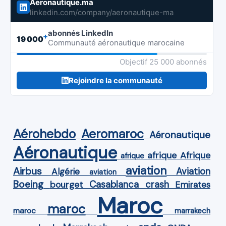
Aeronautique.ma
linkedin.com/company/aeronautique-ma
abonnés LinkedIn
+
19 000
Communauté aéronautique marocaine
Objectif 25 000 abonnés
Rejoindre la communauté
Aérohebdo
Aeromaroc
Aéronautique
Aéronautique
Afrique
afrique
afrique
aviation
Airbus
Aviation
Algérie
aviation
Boeing
Casablanca
crash
bourget
Emirates
Maroc
maroc
maroc
marrakech