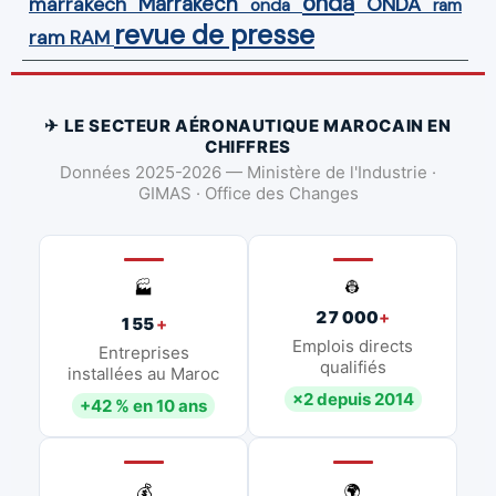
onda
Marrakech
ONDA
marrakech
onda
ram
revue de presse
ram
RAM
✈ LE SECTEUR AÉRONAUTIQUE MAROCAIN EN
CHIFFRES
Données 2025-2026 — Ministère de l'Industrie ·
GIMAS · Office des Changes
👷
🏭
27 000
+
155
+
Emplois directs
Entreprises
qualifiés
installées au Maroc
×2 depuis 2014
+42 % en 10 ans
💰
🌍