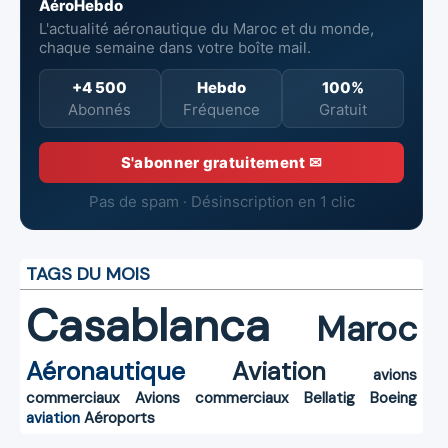
AéroHebdo
L'actualité aéronautique du Maroc et du monde,
chaque semaine dans votre boîte mail.
+4 500
Hebdo
100%
Abonnés
Fréquence
Gratuit
S'abonner gratuitement ✉
Pas de spam · Désinscription en 1 clic
TAGS DU MOIS
Casablanca
Maroc
Aéronautique
Aviation
avions
commerciaux
Avions commerciaux
Bellatig
Boeing
aviation
Aéroports