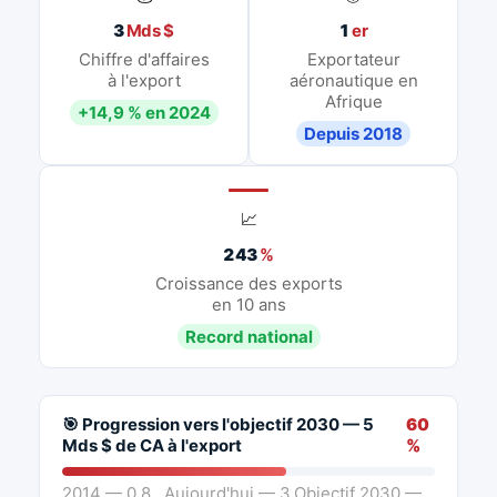
3
Mds $
1
er
Chiffre d'affaires
Exportateur
à l'export
aéronautique en
Afrique
+14,9 % en 2024
Depuis 2018
📈
243
%
Croissance des exports
en 10 ans
Record national
🎯 Progression vers l'objectif 2030 — 5
60
Mds $ de CA à l'export
%
2014 — 0,8
Aujourd'hui — 3
Objectif 2030 —