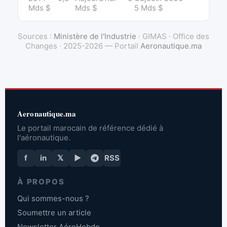
Mds $
Mds $
5 Mds $
Sources :
Ministère de l'Industrie
· GIMAS · Office des
Changes · 2025-2026 — Portail
Aeronautique.ma
Aeronautique.ma
Le portail marocain de référence dédié à
l'aéronautique.
f
in
𝕏
▶
RSS
À PROPOS
Qui sommes-nous ?
Soumettre un article
Newsletter AéroHebdo