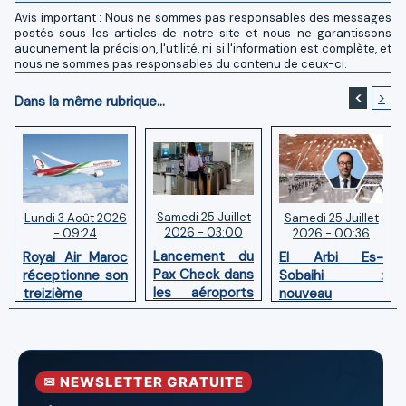
Avis important : Nous ne sommes pas responsables des messages
postés sous les articles de notre site et nous ne garantissons
aucunement la précision, l'utilité, ni si l'information est complète, et
nous ne sommes pas responsables du contenu de ceux-ci.
<
>
Dans la même rubrique...
Samedi 25 Juillet
Samedi 25 Juillet
Lundi 3 Août 2026
2026 - 03:00
2026 - 00:36
- 09:24
Lancement du
El Arbi Es-
Royal Air Maroc
Pax Check dans
Sobaihi :
réceptionne son
les aéroports
nouveau
treizième
du Maroc
directeur à la
Boeing 787
tête de
Dreamliner
l’Aéroport
Mohammed V
✉ NEWSLETTER GRATUITE
de Casablanca