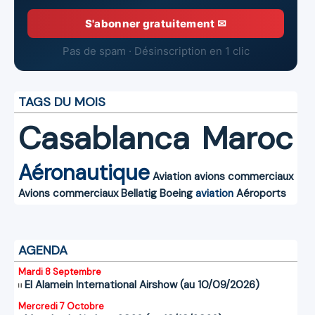
S'abonner gratuitement ✉
Pas de spam · Désinscription en 1 clic
TAGS DU MOIS
Casablanca
Maroc
Aéronautique
Aviation
avions commerciaux
Avions commerciaux
Bellatig
Boeing
aviation
Aéroports
AGENDA
Mardi 8 Septembre
El Alamein International Airshow (au 10/09/2026)
Mercredi 7 Octobre