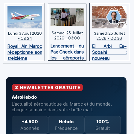
Samedi 25 Juillet
Samedi 25 Juillet
Lundi 3 Août 2026
2026 - 03:00
2026 - 00:36
- 09:24
Lancement du
El Arbi Es-
Royal Air Maroc
Pax Check dans
Sobaihi :
réceptionne son
les aéroports
nouveau
treizième
du Maroc
directeur à la
Boeing 787
tête de
Dreamliner
l’Aéroport
Mohammed V
✉ NEWSLETTER GRATUITE
de Casablanca
AéroHebdo
L'actualité aéronautique du Maroc et du monde,
chaque semaine dans votre boîte mail.
+4 500
Hebdo
100%
Abonnés
Fréquence
Gratuit