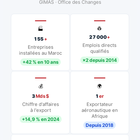
GIMAS · Office des Changes
👷
🏭
27 000
+
155
+
Emplois directs
Entreprises
qualifiés
installées au Maroc
×2 depuis 2014
+42 % en 10 ans
💰
🌍
3
Mds $
1
er
Chiffre d'affaires
Exportateur
à l'export
aéronautique en
Afrique
+14,9 % en 2024
Depuis 2018