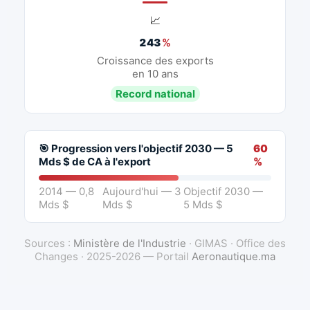
📈
243
%
Croissance des exports
en 10 ans
Record national
🎯 Progression vers l'objectif 2030 — 5
60
Mds $ de CA à l'export
%
2014 — 0,8
Aujourd'hui — 3
Objectif 2030 —
Mds $
Mds $
5 Mds $
Sources :
Ministère de l'Industrie
· GIMAS · Office des
Changes · 2025-2026 — Portail
Aeronautique.ma