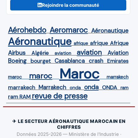
Rejoindre la communauté
Aérohebdo
Aeromaroc
Aéronautique
Aéronautique
Afrique
afrique
afrique
aviation
Airbus
Aviation
Algérie
aviation
Boeing
Casablanca
crash
bourget
Emirates
Maroc
maroc
maroc
marrakech
onda
Marrakech
ONDA
marrakech
onda
ram
revue de presse
ram
RAM
✈ LE SECTEUR AÉRONAUTIQUE MAROCAIN EN
CHIFFRES
Données 2025-2026 — Ministère de l'Industrie ·