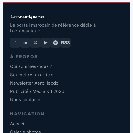
Aeronautique.ma
Le portail marocain de référence dédié à
l'aéronautique.
f
in
𝕏
▶
RSS
À PROPOS
Qui sommes-nous ?
Soumettre un article
Newsletter AéroHebdo
Publicité / Media Kit 2026
Nous contacter
NAVIGATION
Accueil
Galerie photos