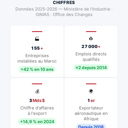
CHIFFRES
Données 2025-2026 — Ministère de l'Industrie ·
GIMAS · Office des Changes
👷
🏭
27 000
+
155
+
Emplois directs
Entreprises
qualifiés
installées au Maroc
×2 depuis 2014
+42 % en 10 ans
💰
🌍
3
Mds $
1
er
Chiffre d'affaires
Exportateur
à l'export
aéronautique en
Afrique
+14,9 % en 2024
Depuis 2018