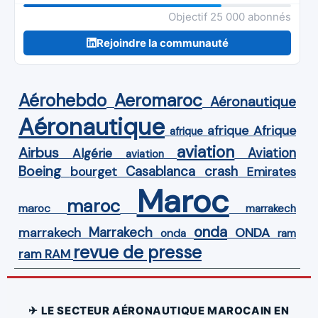
Objectif 25 000 abonnés
Rejoindre la communauté
Aérohebdo
Aeromaroc
Aéronautique
Aéronautique
Afrique
afrique
afrique
aviation
Airbus
Aviation
Algérie
aviation
Boeing
Casablanca
crash
bourget
Emirates
Maroc
maroc
maroc
marrakech
onda
Marrakech
ONDA
marrakech
onda
ram
revue de presse
ram
RAM
✈ LE SECTEUR AÉRONAUTIQUE MAROCAIN EN