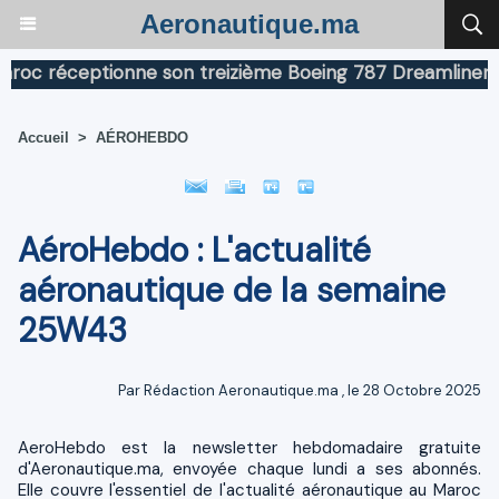
Aeronautique.ma
éceptionne son treizième Boeing 787 Dreamliner
Boein
Accueil
>
AÉROHEBDO
AéroHebdo : L'actualité
aéronautique de la semaine
25W43
Par
Rédaction Aeronautique.ma
, le 28 Octobre 2025
AeroHebdo est la newsletter hebdomadaire gratuite
d'Aeronautique.ma, envoyée chaque lundi a ses abonnés.
Elle couvre l'essentiel de l'actualité aéronautique au Maroc