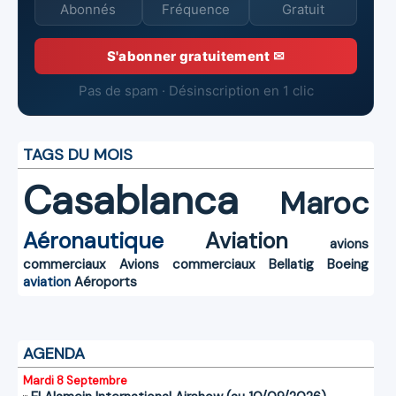
Abonnés
Fréquence
Gratuit
S'abonner gratuitement ✉
Pas de spam · Désinscription en 1 clic
TAGS DU MOIS
Casablanca
Maroc
Aéronautique
Aviation
avions
commerciaux
Avions commerciaux
Bellatig
Boeing
aviation
Aéroports
AGENDA
Mardi 8 Septembre