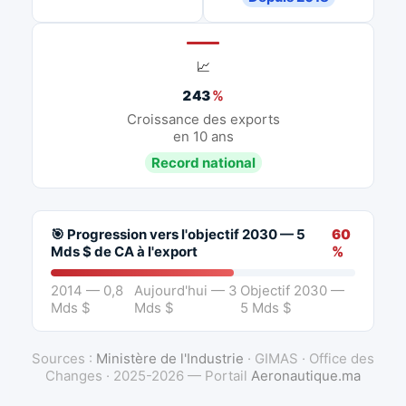
📈
243
%
Croissance des exports
en 10 ans
Record national
🎯 Progression vers l'objectif 2030 — 5
60
Mds $ de CA à l'export
%
2014 — 0,8
Aujourd'hui — 3
Objectif 2030 —
Mds $
Mds $
5 Mds $
Sources :
Ministère de l'Industrie
· GIMAS · Office des
Changes · 2025-2026 — Portail
Aeronautique.ma