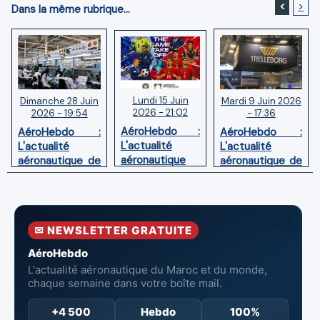
<
>
Dans la même rubrique...
Lundi 15 Juin
Mardi 9 Juin 2026
Dimanche 28 Juin
2026 - 21:02
- 17:36
2026 - 19:54
AéroHebdo :
AéroHebdo :
AéroHebdo :
L'actualité
L'actualité
L'actualité
aéronautique
aéronautique de
aéronautique de
de la semaine
la semaine
la semaine
26W24
26W23
26W26
✉ NEWSLETTER GRATUITE
AéroHebdo
L'actualité aéronautique du Maroc et du monde,
chaque semaine dans votre boîte mail.
+4 500
Hebdo
100%