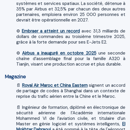
systèmes et services spatiaux. La société, détenue à
35% par Airbus et 32,5% par chacun des deux autres
partenaires, emploiera environ 25 000 personnes et
devrait être opérationnelle en 2027.
⚙️
Embraer a atteint un record
avec 31,3 milliards de
dollars de commandes au troisième trimestre 2025,
grâce à la forte demande pour ses E-Jets E2.
⚙️
Airbus a inauguré en octobre 2025
une seconde
chaîne d’assemblage final pour la famille A320 à
Tianjin, visant une production accrue et plus durable.
Magazine
📄 ​
Royal Air Maroc et China Eastern
signent un accord
de partage de codes à Shanghai dans un contexte de
reprise du trafic aérien entre la Chine et le Maroc.
📄 Ingénieur de formation, diplômé en électronique de
sécurité aérienne de l’Académie internationale
Mohammed VI de l’aviation civile, et titulaire d’un
Master en génie logiciel et systèmes intelligents,
El
Mokhtar Dahraoui
a été nommé à la tête de l'aéroport