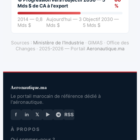
Mds $ de CA à l'export
%
2014 — 0,8
Aujourd'hui — 3
Objectif 2030 —
Mds $
Mds $
5 Mds $
Sources :
Ministère de l'Industrie
· GIMAS · Office des
Changes · 2025-2026 — Portail
Aeronautique.ma
Aeronautique.ma
Le portail marocain de référence dédié à
l'aéronautique.
f
in
𝕏
▶
RSS
À PROPOS
Qui sommes-nous ?