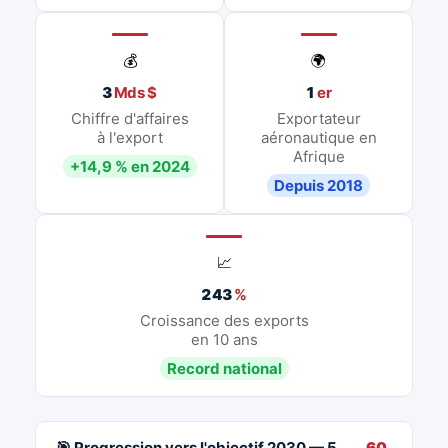
💰
🌍
3
Mds $
1
er
Chiffre d'affaires
Exportateur
à l'export
aéronautique en
Afrique
+14,9 % en 2024
Depuis 2018
📈
243
%
Croissance des exports
en 10 ans
Record national
🎯 Progression vers l'objectif 2030 — 5
60