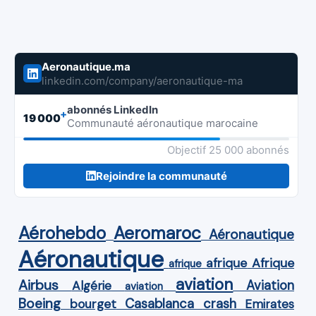
Aeronautique.ma
linkedin.com/company/aeronautique-ma
abonnés LinkedIn
+
19 000
Communauté aéronautique marocaine
Objectif 25 000 abonnés
Rejoindre la communauté
Aérohebdo
Aeromaroc
Aéronautique
Aéronautique
Afrique
afrique
afrique
aviation
Airbus
Aviation
Algérie
aviation
Boeing
Casablanca
crash
bourget
Emirates