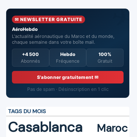
26W24
26W23
26W26
✉ NEWSLETTER GRATUITE
AéroHebdo
L'actualité aéronautique du Maroc et du monde,
chaque semaine dans votre boîte mail.
+4 500
Hebdo
100%
Abonnés
Fréquence
Gratuit
S'abonner gratuitement ✉
Pas de spam · Désinscription en 1 clic
TAGS DU MOIS
Casablanca
Maroc