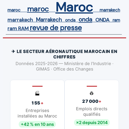
Maroc
maroc
maroc
marrakech
onda
Marrakech
ONDA
marrakech
onda
ram
revue de presse
ram
RAM
✈ LE SECTEUR AÉRONAUTIQUE MAROCAIN EN
CHIFFRES
Données 2025-2026 — Ministère de l'Industrie ·
GIMAS · Office des Changes
👷
🏭
27 000
+
155
+
Emplois directs
Entreprises
qualifiés
installées au Maroc
×2 depuis 2014
+42 % en 10 ans