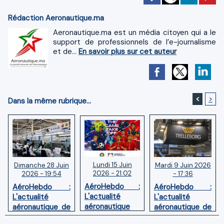
Rédaction Aeronautique.ma
Aeronautique.ma est un média citoyen qui a le
support de professionnels de l’e-journalisme
et de...
En savoir plus sur cet auteur
<
>
Dans la même rubrique...
Lundi 15 Juin
Mardi 9 Juin 2026
Dimanche 28 Juin
2026 - 21:02
- 17:36
2026 - 19:54
AéroHebdo :
AéroHebdo :
AéroHebdo :
L'actualité
L'actualité
L'actualité
aéronautique
aéronautique de
aéronautique de
de la semaine
la semaine
la semaine