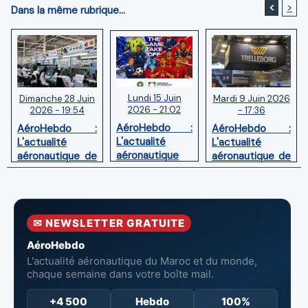
<
>
Dans la même rubrique...
Lundi 15 Juin
Mardi 9 Juin 2026
Dimanche 28 Juin
2026 - 21:02
- 17:36
2026 - 19:54
AéroHebdo :
AéroHebdo :
AéroHebdo :
L'actualité
L'actualité
L'actualité
aéronautique
aéronautique de
aéronautique de
de la semaine
la semaine
la semaine
26W24
26W23
26W26
✉ NEWSLETTER GRATUITE
AéroHebdo
L'actualité aéronautique du Maroc et du monde,
chaque semaine dans votre boîte mail.
+4 500
Hebdo
100%