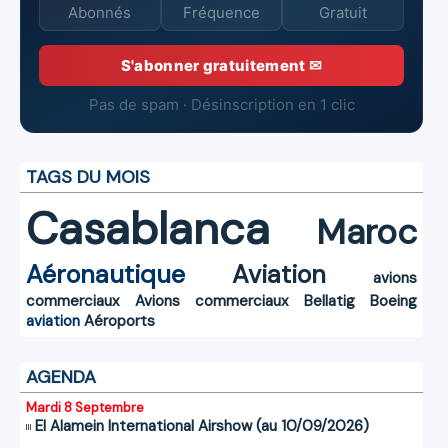
Abonnés
Fréquence
Gratuit
S'abonner gratuitement ✉
Pas de spam · Désinscription en 1 clic
TAGS DU MOIS
Casablanca
Maroc
Aéronautique
Aviation
avions
commerciaux
Avions commerciaux
Bellatig
Boeing
aviation
Aéroports
AGENDA
Mardi 8 Septembre
El Alamein International Airshow (au 10/09/2026)