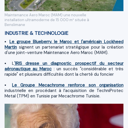
Maintenance Aero Maroc (MAM) une nouvelle
installation ultramoderne de 15 000 m² située à
Benslimane
INDUSTRIE & TECHNOLOGIE
▪
Le groupe Blueberry, le Maroc et l'américain Lockheed
Martin
signent un partenariat stratégique pour la création
d'une joint-venture Maintenance Aero Maroc (MAM).
▪ L
'IRIS dresse un diagnostic prospectif du secteur
aéronautique au Maroc
: un succès "considérable et très
rapide" et plusieurs difficultés dont la cherté du foncier
▪
Le Groupe Mecachrome renforce son organisation
industrielle en procédant à l’acquisition de TechniProtec
Metal (TPM) en Tunisie par Mecachrome Tunisie.