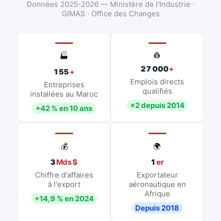
Données 2025-2026 — Ministère de l'Industrie ·
GIMAS · Office des Changes
👷
🏭
27 000
+
155
+
Emplois directs
Entreprises
qualifiés
installées au Maroc
×2 depuis 2014
+42 % en 10 ans
💰
🌍
3
Mds $
1
er
Chiffre d'affaires
Exportateur
à l'export
aéronautique en
Afrique
+14,9 % en 2024
Depuis 2018