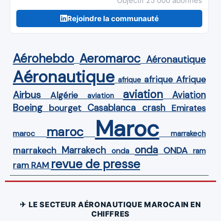
Objectif 25 000 abonnés
Rejoindre la communauté
Aérohebdo
Aeromaroc
Aéronautique
Aéronautique
Afrique
afrique
afrique
aviation
Airbus
Aviation
Algérie
aviation
Boeing
Casablanca
crash
bourget
Emirates
Maroc
maroc
maroc
marrakech
onda
Marrakech
ONDA
marrakech
onda
ram
revue de presse
ram
RAM
✈ LE SECTEUR AÉRONAUTIQUE MAROCAIN EN
CHIFFRES