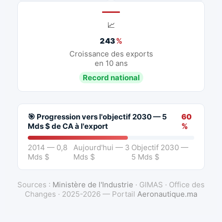
📈
243
%
Croissance des exports
en 10 ans
Record national
🎯 Progression vers l'objectif 2030 — 5
60
Mds $ de CA à l'export
%
2014 — 0,8
Aujourd'hui — 3
Objectif 2030 —
Mds $
Mds $
5 Mds $
Sources :
Ministère de l'Industrie
· GIMAS · Office des
Changes · 2025-2026 — Portail
Aeronautique.ma