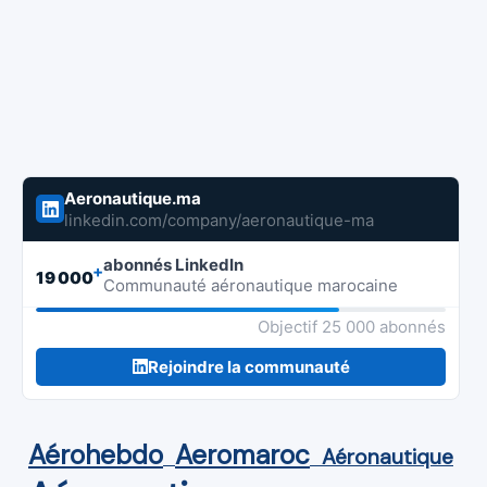
Aeronautique.ma
linkedin.com/company/aeronautique-ma
abonnés LinkedIn
+
19 000
Communauté aéronautique marocaine
Objectif 25 000 abonnés
Rejoindre la communauté
Aérohebdo
Aeromaroc
Aéronautique