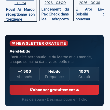
2026 - 03:00
2026 - 00:36
- 09:24
Lancement du
El Arbi Es-
Royal Air Maroc
Pax Check dans
Sobaihi :
réceptionne son
les aéroports
nouveau
treizième
du Maroc
directeur à la
Boeing 787
tête de
Dreamliner
l’Aéroport
Mohammed V
✉ NEWSLETTER GRATUITE
de Casablanca
AéroHebdo
L'actualité aéronautique du Maroc et du monde,
chaque semaine dans votre boîte mail.
+4 500
Hebdo
100%
Abonnés
Fréquence
Gratuit
S'abonner gratuitement ✉
Pas de spam · Désinscription en 1 clic