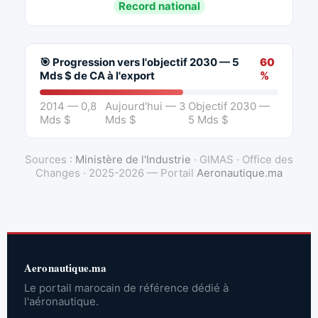
Record national
🎯 Progression vers l'objectif 2030 — 5
60
Mds $ de CA à l'export
%
2014 — 0,8
Aujourd'hui — 3
Objectif 2030 —
Mds $
Mds $
5 Mds $
Sources :
Ministère de l'Industrie
· GIMAS · Office des
Changes · 2025-2026 — Portail
Aeronautique.ma
Aeronautique.ma
Le portail marocain de référence dédié à
l'aéronautique.