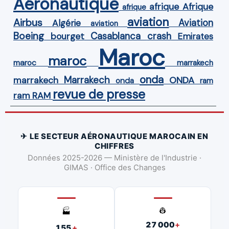
Aéronautique
Afrique
afrique
afrique
aviation
Airbus
Aviation
Algérie
aviation
Boeing
Casablanca
crash
bourget
Emirates
Maroc
maroc
maroc
marrakech
onda
Marrakech
ONDA
marrakech
onda
ram
revue de presse
ram
RAM
✈ LE SECTEUR AÉRONAUTIQUE MAROCAIN EN
CHIFFRES
Données 2025-2026 — Ministère de l'Industrie ·
GIMAS · Office des Changes
👷
🏭
27 000
+
155
+