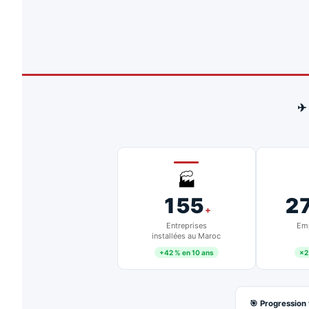
✈
🏭
155
2
+
Entreprises
Emp
installées au Maroc
+42 % en 10 ans
×2
🎯 Progression 