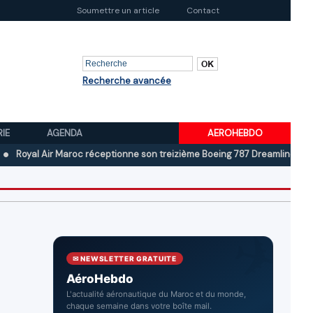
Soumettre un article
Contact
Recherche avancée
RIE
AGENDA
AEROHEBDO
 Air Maroc réceptionne son treizième Boeing 787 Dreamliner
Boeing a
✉ NEWSLETTER GRATUITE
AéroHebdo
L'actualité aéronautique du Maroc et du monde,
chaque semaine dans votre boîte mail.