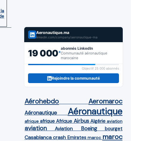
 la
de
Aeronautique.ma
linkedin.com/company/aeronautique-ma
abonnés LinkedIn
19 000
+
Communauté aéronautique
marocaine
Objectif 25 000 abonnés
Rejoindre la communauté
Aérohebdo
Aeromaroc
Aéronautique
Aéronautique
Airbus
afrique
Afrique
Algérie
afrique
aviation
aviation
Aviation
Boeing
bourget
maroc
Casablanca
crash
Emirates
maroc