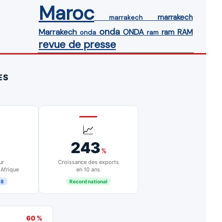
Maroc
marrakech
marrakech
onda
Marrakech
ONDA
ram
RAM
onda
ram
revue de presse
ES
📈
243
%
ur
Croissance des exports
 Afrique
en 10 ans
18
Record national
60 %