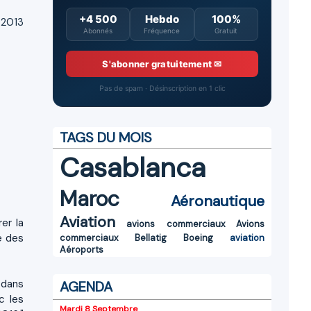
+4 500
Hebdo
100%
 2013
Abonnés
Fréquence
Gratuit
S'abonner gratuitement ✉
Pas de spam · Désinscription en 1 clic
TAGS DU MOIS
Casablanca
Maroc
Aéronautique
Aviation
er la
avions commerciaux
Avions
e des
commerciaux
Bellatig
Boeing
aviation
Aéroports
 dans
AGENDA
c les
Mardi 8 Septembre