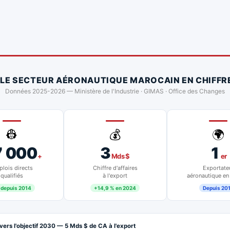
 LE SECTEUR AÉRONAUTIQUE MAROCAIN EN CHIFFR
Données 2025-2026 — Ministère de l'Industrie · GIMAS · Office des Changes
👷
💰
🌍
7 000
3
1
+
Mds $
er
lois directs
Chiffre d'affaires
Exportate
qualifiés
à l'export
aéronautique en
 depuis 2014
+14,9 % en 2024
Depuis 20
vers l'objectif 2030 — 5 Mds $ de CA à l'export