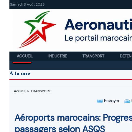
Samedi 8 Août 2026
ACCUEIL
INDUSTRIE
TRANSPORT
DEFEN
À la une
Accueil
>
TRANSPORT
Envoyer
I
Aéroports marocains: Progres
passagers selon ASQS