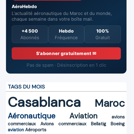
AéroHebdo
L'actualité aéronautique du Maroc et du monde,
chaque semaine dans votre boîte mail.
+4 500
Hebdo
100%
Abonnés
Fréquence
Gratuit
S'abonner gratuitement ✉
Pas de spam · Désinscription en 1 clic
TAGS DU MOIS
Casablanca
Maroc
Aéronautique
Aviation
avions
commerciaux
Avions commerciaux
Bellatig
Boeing
aviation
Aéroports