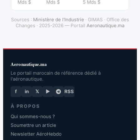
Mds $
Mds $
5 Mds $
Sources :
Ministère de l'Industrie
· GIMAS · Office des
Changes · 2025-2026 — Portail
Aeronautique.ma
Aeronautique.ma
Le portail marocain de référence dédié à
l'aéronautique.
f
in
𝕏
▶
RSS
À PROPOS
Qui sommes-nous ?
Soumettre un article
Newsletter AéroHebdo