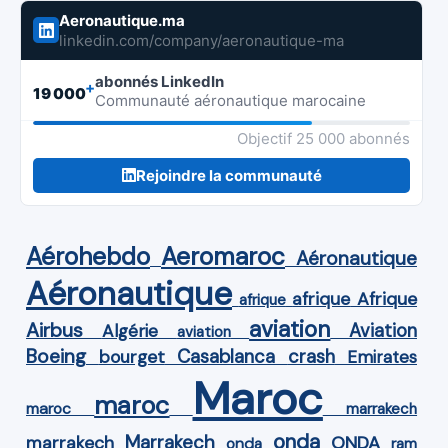
Aeronautique.ma
linkedin.com/company/aeronautique-ma
abonnés LinkedIn
+
19 000
Communauté aéronautique marocaine
Objectif 25 000 abonnés
Rejoindre la communauté
Aérohebdo
Aeromaroc
Aéronautique
Aéronautique
Afrique
afrique
afrique
aviation
Airbus
Aviation
Algérie
aviation
Boeing
Casablanca
crash
bourget
Emirates
Maroc
maroc
maroc
marrakech
onda
Marrakech
ONDA
marrakech
onda
ram