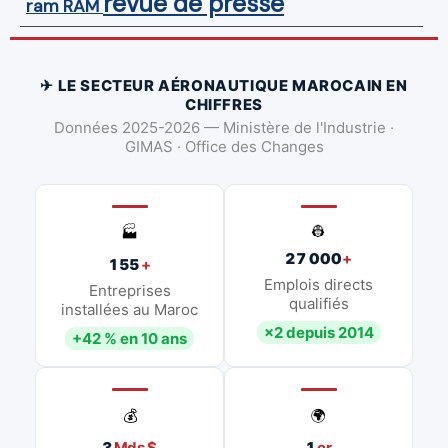
revue de presse
ram
RAM
✈ LE SECTEUR AÉRONAUTIQUE MAROCAIN EN
CHIFFRES
Données 2025-2026 — Ministère de l'Industrie ·
GIMAS · Office des Changes
👷
🏭
27 000
+
155
+
Emplois directs
Entreprises
qualifiés
installées au Maroc
×2 depuis 2014
+42 % en 10 ans
💰
🌍
3
Mds $
1
er