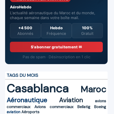
AéroHebdo
L'actualité aéronautique du Maroc et du monde,
chaque semaine dans votre boîte mail.
+4 500
Hebdo
100%
Abonnés
Fréquence
Gratuit
S'abonner gratuitement ✉
Pas de spam · Désinscription en 1 clic
TAGS DU MOIS
Casablanca
Maroc
Aéronautique
Aviation
avions
commerciaux
Avions commerciaux
Bellatig
Boeing
aviation
Aéroports