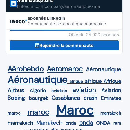
Aeronautique.ma
linkedin.com/company/aeronautique-ma
abonnés LinkedIn
+
19 000
Communauté aéronautique marocaine
Objectif 25 000 abonnés
Rejoindre la communauté
Aérohebdo
Aeromaroc
Aéronautique
Aéronautique
Afrique
afrique
afrique
aviation
Airbus
Aviation
Algérie
aviation
Boeing
Casablanca
crash
bourget
Emirates
Maroc
maroc
maroc
marrakech
onda
Marrakech
ONDA
marrakech
onda
ram