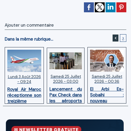
Ajouter un commentaire
<
>
Dans la même rubrique...
Samedi 25 Juillet
Samedi 25 Juillet
Lundi 3 Août 2026
2026 - 03:00
2026 - 00:36
- 09:24
Lancement du
El Arbi Es-
Royal Air Maroc
Pax Check dans
Sobaihi :
réceptionne son
les aéroports
nouveau
treizième
du Maroc
directeur à la
Boeing 787
tête de
Dreamliner
l’Aéroport
Mohammed V
✉ NEWSLETTER GRATUITE
de Casablanca