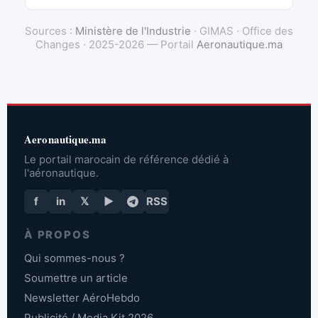
Sources :
Ministère de l'Industrie
· GIMAS · Office des
Changes · 2025-2026 — Portail
Aeronautique.ma
Aeronautique.ma
Le portail marocain de référence dédié à
l'aéronautique.
f
in
𝕏
▶
RSS
À PROPOS
Qui sommes-nous ?
Soumettre un article
Newsletter AéroHebdo
Publicité / Media Kit 2026