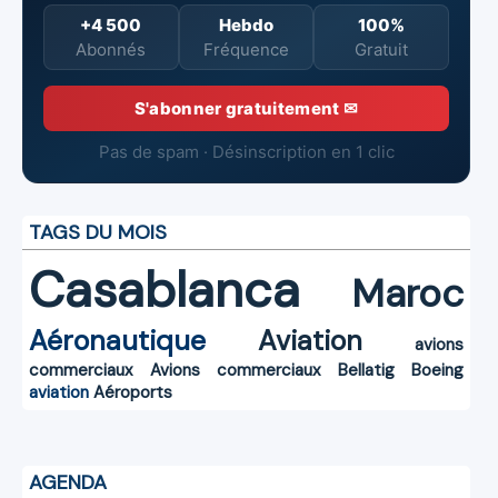
+4 500
Hebdo
100%
Abonnés
Fréquence
Gratuit
S'abonner gratuitement ✉
Pas de spam · Désinscription en 1 clic
TAGS DU MOIS
Casablanca
Maroc
Aéronautique
Aviation
avions
commerciaux
Avions commerciaux
Bellatig
Boeing
aviation
Aéroports
AGENDA