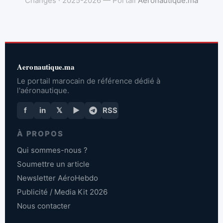
Changes · 2025-2026 — Portail
Aeronautique.ma
Aeronautique.ma
Le portail marocain de référence dédié à
l'aéronautique.
f
in
𝕏
▶
RSS
À PROPOS
Qui sommes-nous ?
Soumettre un article
Newsletter AéroHebdo
Publicité / Media Kit 2026
Nous contacter