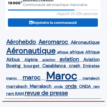
abonnés LinkedIn
+
19 000
Communauté aéronautique marocaine
Objectif 25 000 abonnés
Rejoindre la communauté
Aérohebdo
Aeromaroc
Aéronautique
Aéronautique
Afrique
afrique
afrique
aviation
Airbus
Aviation
Algérie
aviation
Boeing
Casablanca
crash
bourget
Emirates
Maroc
maroc
maroc
marrakech
onda
Marrakech
ONDA
marrakech
onda
ram
revue de presse
ram
RAM