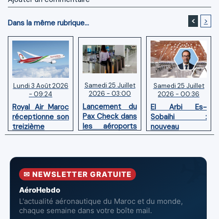
<
>
Dans la même rubrique...
Samedi 25 Juillet
Samedi 25 Juillet
Lundi 3 Août 2026
2026 - 03:00
2026 - 00:36
- 09:24
Lancement du
El Arbi Es-
Royal Air Maroc
Pax Check dans
Sobaihi :
réceptionne son
les aéroports
nouveau
treizième
du Maroc
directeur à la
Boeing 787
tête de
Dreamliner
l’Aéroport
Mohammed V
✉ NEWSLETTER GRATUITE
de Casablanca
AéroHebdo
L'actualité aéronautique du Maroc et du monde,
chaque semaine dans votre boîte mail.