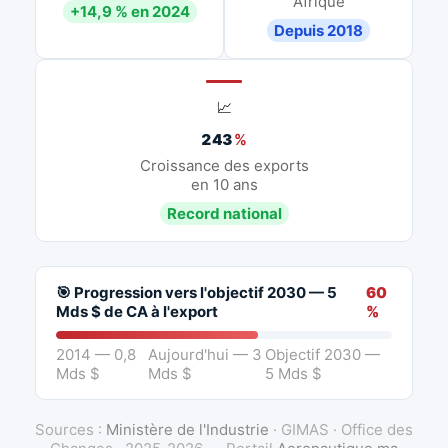
Afrique
+14,9 % en 2024
Depuis 2018
📈
243
%
Croissance des exports
en 10 ans
Record national
🎯 Progression vers l'objectif 2030 — 5
60
Mds $ de CA à l'export
%
2014 — 0,8
Aujourd'hui — 3
Objectif 2030 —
Mds $
Mds $
5 Mds $
Sources :
Ministère de l'Industrie
· GIMAS · Office des