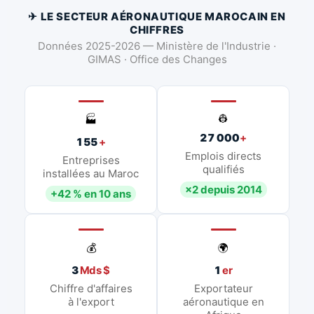
✈ LE SECTEUR AÉRONAUTIQUE MAROCAIN EN
CHIFFRES
Données 2025-2026 — Ministère de l'Industrie ·
GIMAS · Office des Changes
👷
🏭
27 000
+
155
+
Emplois directs
Entreprises
qualifiés
installées au Maroc
×2 depuis 2014
+42 % en 10 ans
💰
🌍
3
Mds $
1
er
Chiffre d'affaires
Exportateur
à l'export
aéronautique en