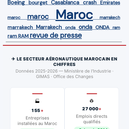
Boeing
Casablanca
crash
bourget
Emirates
Maroc
maroc
maroc
marrakech
onda
Marrakech
ONDA
marrakech
onda
ram
revue de presse
ram
RAM
✈ LE SECTEUR AÉRONAUTIQUE MAROCAIN EN
CHIFFRES
Données 2025-2026 — Ministère de l'Industrie ·
GIMAS · Office des Changes
👷
🏭
27 000
+
155
+
Emplois directs
Entreprises
qualifiés
installées au Maroc