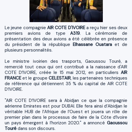
Le jeune compagnie
AIR COTE D'IVOIRE
a reçu hier ses deux
premiers avions de type
A319
. La
cérémonie de
présentation des deux avions a été célébrée en présence
du président de la république
Elhassane Ouatara
et de
plusieurs personnalités.
Le ministre ivoirien des trasports,
Gaoussou Touré,
a
remercié tout ceux qui ont contribué a la naissance d'
AIR
COTE D’IVOIRE, créée le 15 mai 2012,
en particuliers
AIR
FRANCE
et le groupe
CELESTAIR
, les partenaires techniques
de référence qui détiennent 35 % du capital de AIR COTE
D’IVOIRE.
"AIR COTE D’IVOIRE sera à Abidjan ce que la compagnie
aérienne Emirates est pour DUBAI. Elle fera ainsi d’Abidjan le
véritable HUB de l’Afrique de l’Ouest et jouera un rôle de
premier plan dans le processus de faire de la Côte d’Ivoire
un pays émergent à l’horizon 2020." a annoncé
Gaoussou
Touré
dans son discours.