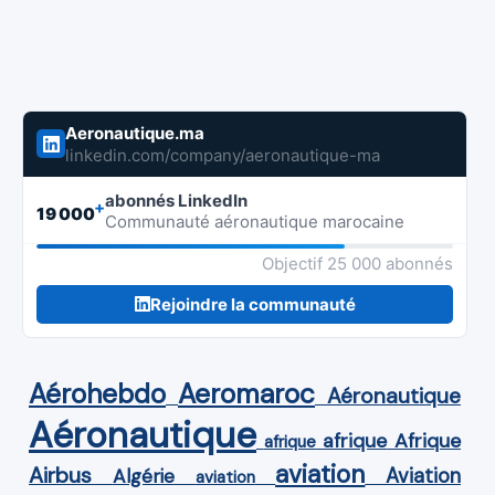
Aeronautique.ma
linkedin.com/company/aeronautique-ma
abonnés LinkedIn
+
19 000
Communauté aéronautique marocaine
Objectif 25 000 abonnés
Rejoindre la communauté
Aérohebdo
Aeromaroc
Aéronautique
Aéronautique
Afrique
afrique
afrique
aviation
Airbus
Aviation
Algérie
aviation