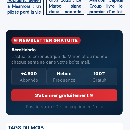
GISS 2026 : Le
Aviation Capital
Accident aérien
Maroc signe
Group livre le
à Maâmora : un
deux accords
premier d’un lot
pilote perd la vie
avec l'OACI
de six Boeing
en combat
pour renforcer
737‑8 MAX
contre un
la surveillance
neufs à Royal Air
incendie
et la sécurité
Maroc
✉ NEWSLETTER GRATUITE
aériennes.
AéroHebdo
L'actualité aéronautique du Maroc et du monde,
chaque semaine dans votre boîte mail.
+4 500
Hebdo
100%
Abonnés
Fréquence
Gratuit
S'abonner gratuitement ✉
Pas de spam · Désinscription en 1 clic
TAGS DU MOIS