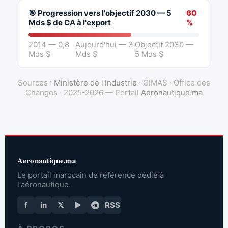
🎯 Progression vers l'objectif 2030 — 5
60
Mds $ de CA à l'export
%
2014 — 0,8
Aujourd'hui — 3
Objectif 2030 —
Mds $
Mds $
5 Mds $
Sources :
Ministère de l'Industrie
· GIMAS · Office des
Changes · 2025-2026 — Portail
Aeronautique.ma
Aeronautique.ma
Le portail marocain de référence dédié à
l'aéronautique.
f
in
𝕏
▶
RSS