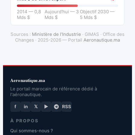
2014 — 0,8
Aujourd'hui — 3
Objectif 2030 —
Mds $
Mds $
5 Mds $
Sources :
Ministère de l'Industrie
· GIMAS · Office des
Changes · 2025-2026 — Portail
Aeronautique.ma
Aeronautique.ma
Le portail marocain de référence dédié à
l'aéronautique.
f
in
𝕏
▶
RSS
À PROPOS
Qui sommes-nous ?