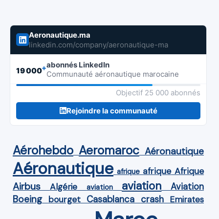
Aeronautique.ma
linkedin.com/company/aeronautique-ma
abonnés LinkedIn
+
19 000
Communauté aéronautique marocaine
Objectif 25 000 abonnés
Rejoindre la communauté
Aérohebdo
Aeromaroc
Aéronautique
Aéronautique
Afrique
afrique
afrique
aviation
Airbus
Aviation
Algérie
aviation
Boeing
Casablanca
crash
bourget
Emirates