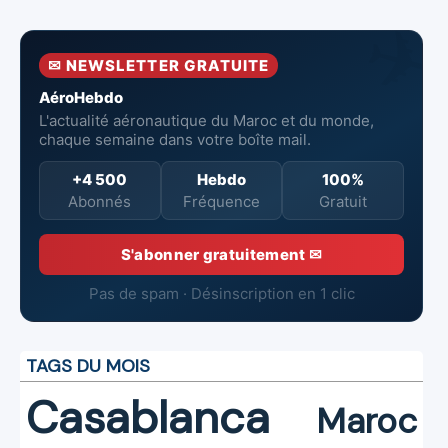
tête de
Dreamliner
l’Aéroport
Mohammed V
✉ NEWSLETTER GRATUITE
de Casablanca
AéroHebdo
L'actualité aéronautique du Maroc et du monde,
chaque semaine dans votre boîte mail.
+4 500
Hebdo
100%
Abonnés
Fréquence
Gratuit
S'abonner gratuitement ✉
Pas de spam · Désinscription en 1 clic
TAGS DU MOIS
Casablanca
Maroc