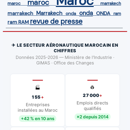
Maroc
maroc
maroc
marrakech
onda
Marrakech
ONDA
marrakech
onda
ram
revue de presse
ram
RAM
✈ LE SECTEUR AÉRONAUTIQUE MAROCAIN EN
CHIFFRES
Données 2025-2026 — Ministère de l'Industrie ·
GIMAS · Office des Changes
👷
🏭
27 000
+
155
+
Emplois directs
Entreprises
qualifiés
installées au Maroc
×2 depuis 2014
+42 % en 10 ans