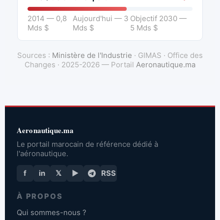
2014 — 0,8
Aujourd'hui — 3
Objectif 2030 —
Mds $
Mds $
5 Mds $
Sources :
Ministère de l'Industrie
· GIMAS · Office des
Changes · 2025-2026 — Portail
Aeronautique.ma
Aeronautique.ma
Le portail marocain de référence dédié à
l'aéronautique.
f
in
𝕏
▶
RSS
À PROPOS
Qui sommes-nous ?