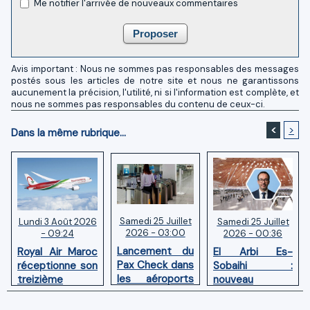
Me notifier l'arrivée de nouveaux commentaires
Avis important : Nous ne sommes pas responsables des messages
postés sous les articles de notre site et nous ne garantissons
aucunement la précision, l'utilité, ni si l'information est complète, et
nous ne sommes pas responsables du contenu de ceux-ci.
<
>
Dans la même rubrique...
Samedi 25 Juillet
Samedi 25 Juillet
Lundi 3 Août 2026
2026 - 03:00
2026 - 00:36
- 09:24
Lancement du
El Arbi Es-
Royal Air Maroc
Pax Check dans
Sobaihi :
réceptionne son
les aéroports
nouveau
treizième
du Maroc
directeur à la
Boeing 787
tête de
Dreamliner