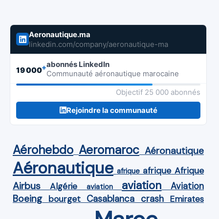
Aeronautique.ma
linkedin.com/company/aeronautique-ma
abonnés LinkedIn
+
19 000
Communauté aéronautique marocaine
Objectif 25 000 abonnés
Rejoindre la communauté
Aérohebdo
Aeromaroc
Aéronautique
Aéronautique
Afrique
afrique
afrique
aviation
Airbus
Aviation
Algérie
aviation
Boeing
Casablanca
crash
bourget
Emirates