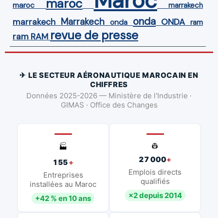
Maroc
maroc
maroc
marrakech
onda
Marrakech
ONDA
marrakech
onda
ram
revue de presse
ram
RAM
✈ LE SECTEUR AÉRONAUTIQUE MAROCAIN EN
CHIFFRES
Données 2025-2026 — Ministère de l'Industrie ·
GIMAS · Office des Changes
👷
🏭
27 000
+
155
+
Emplois directs
Entreprises
qualifiés
installées au Maroc
×2 depuis 2014
+42 % en 10 ans