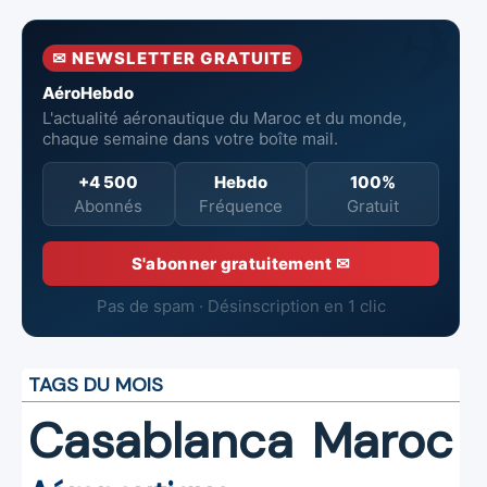
l’Aéroport
Mohammed V
✉ NEWSLETTER GRATUITE
de Casablanca
AéroHebdo
L'actualité aéronautique du Maroc et du monde,
chaque semaine dans votre boîte mail.
+4 500
Hebdo
100%
Abonnés
Fréquence
Gratuit
S'abonner gratuitement ✉
Pas de spam · Désinscription en 1 clic
TAGS DU MOIS
Casablanca
Maroc