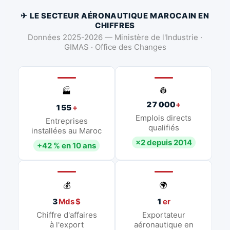
✈ LE SECTEUR AÉRONAUTIQUE MAROCAIN EN
CHIFFRES
Données 2025-2026 — Ministère de l'Industrie ·
GIMAS · Office des Changes
👷
🏭
27 000
+
155
+
Emplois directs
Entreprises
qualifiés
installées au Maroc
×2 depuis 2014
+42 % en 10 ans
💰
🌍
3
Mds $
1
er
Chiffre d'affaires
Exportateur
à l'export
aéronautique en