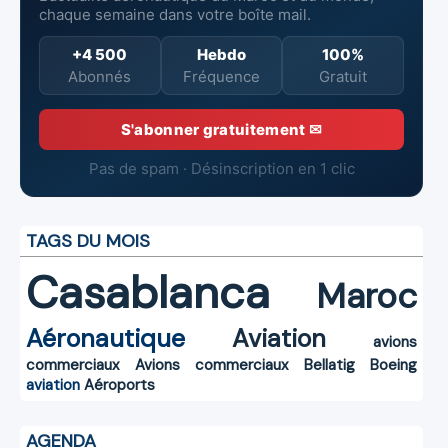
chaque semaine dans votre boîte mail.
+4 500
Hebdo
100%
Abonnés
Fréquence
Gratuit
S'abonner gratuitement ✉
Pas de spam · Désinscription en 1 clic
TAGS DU MOIS
Casablanca
Maroc
Aéronautique
Aviation
avions
commerciaux
Avions commerciaux
Bellatig
Boeing
aviation
Aéroports
AGENDA