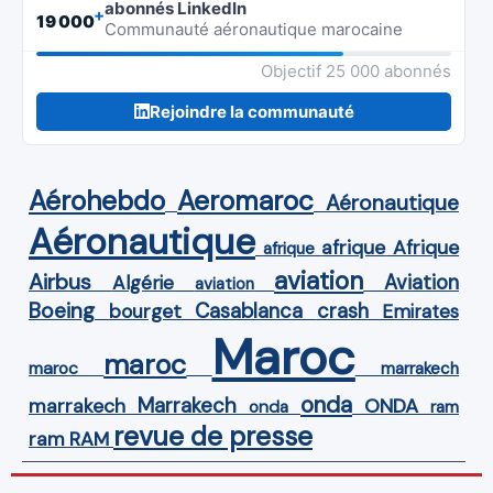
abonnés LinkedIn
+
19 000
Communauté aéronautique marocaine
Objectif 25 000 abonnés
Rejoindre la communauté
Aérohebdo
Aeromaroc
Aéronautique
Aéronautique
Afrique
afrique
afrique
aviation
Airbus
Aviation
Algérie
aviation
Boeing
Casablanca
crash
bourget
Emirates
Maroc
maroc
maroc
marrakech
onda
Marrakech
ONDA
marrakech
onda
ram
revue de presse
ram
RAM