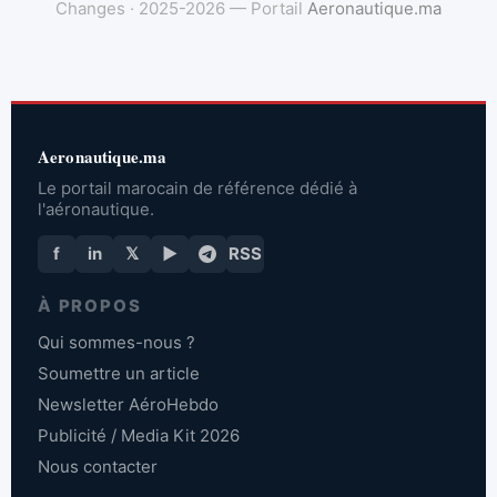
Changes · 2025-2026 — Portail
Aeronautique.ma
Aeronautique.ma
Le portail marocain de référence dédié à
l'aéronautique.
f
in
𝕏
▶
RSS
À PROPOS
Qui sommes-nous ?
Soumettre un article
Newsletter AéroHebdo
Publicité / Media Kit 2026
Nous contacter