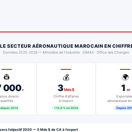
 LE SECTEUR AÉRONAUTIQUE MAROCAIN EN CHIFFR
Données 2025-2026 — Ministère de l'Industrie · GIMAS · Office des Changes
👷
💰
🌍
7 000
3
1
+
Mds $
er
lois directs
Chiffre d'affaires
Exportate
qualifiés
à l'export
aéronautique en
 depuis 2014
+14,9 % en 2024
Depuis 20
vers l'objectif 2030 — 5 Mds $ de CA à l'export