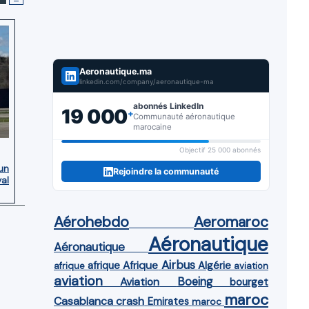
Aeronautique.ma
linkedin.com/company/aeronautique-ma
abonnés LinkedIn
19 000
+
Communauté aéronautique
marocaine
Objectif 25 000 abonnés
’un
Rejoindre la communauté
yal
Aérohebdo
Aeromaroc
Aéronautique
Aéronautique
Airbus
afrique
Afrique
Algérie
afrique
aviation
aviation
Aviation
Boeing
bourget
maroc
Casablanca
crash
Emirates
maroc