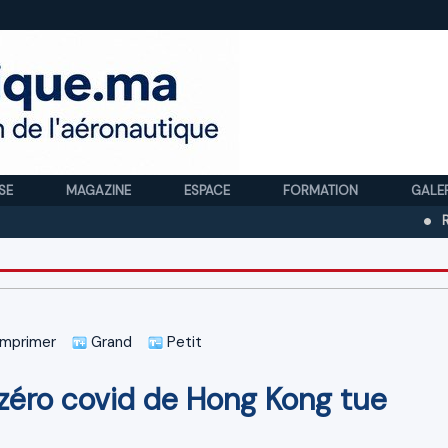
SE
MAGAZINE
ESPACE
FORMATION
GALE
Royal Air 
mprimer
Grand
Petit
e zéro covid de Hong Kong tue