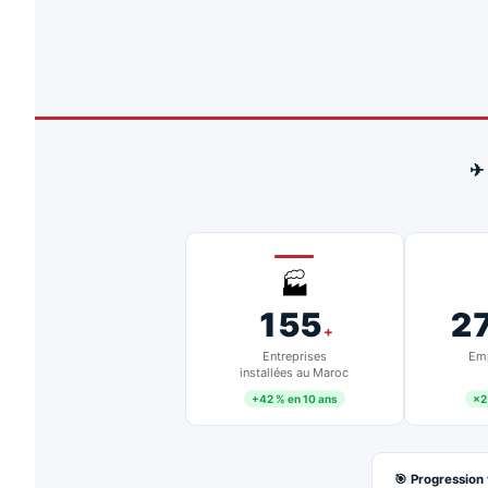
✈
🏭
155
2
+
Entreprises
Emp
installées au Maroc
+42 % en 10 ans
×2
🎯 Progression 