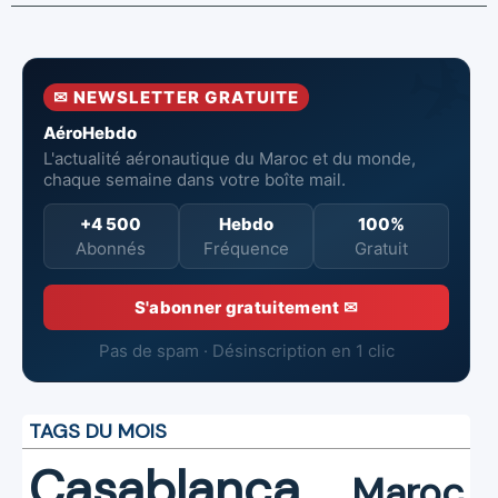
avec l'OACI
de six Boeing
en combat
pour renforcer
737‑8 MAX
contre un
la surveillance
neufs à Royal Air
incendie
et la sécurité
Maroc
✉ NEWSLETTER GRATUITE
aériennes.
AéroHebdo
L'actualité aéronautique du Maroc et du monde,
chaque semaine dans votre boîte mail.
+4 500
Hebdo
100%
Abonnés
Fréquence
Gratuit
S'abonner gratuitement ✉
Pas de spam · Désinscription en 1 clic
TAGS DU MOIS
Casablanca
Maroc