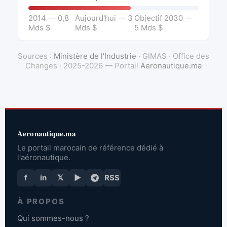
2014 — 0,8
Aujourd'hui — 3
Objectif 2030 —
Mds $
Mds $
5 Mds $
Sources :
Ministère de l'Industrie
· GIMAS · Office des
Changes · 2025-2026 — Portail
Aeronautique.ma
Aeronautique.ma
Le portail marocain de référence dédié à
l'aéronautique.
f
in
𝕏
▶
RSS
À PROPOS
Qui sommes-nous ?