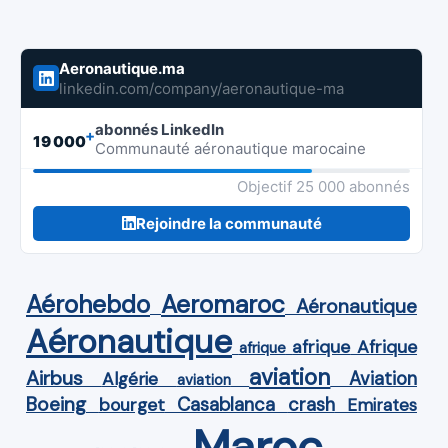
Aeronautique.ma
linkedin.com/company/aeronautique-ma
abonnés LinkedIn
+
19 000
Communauté aéronautique marocaine
Objectif 25 000 abonnés
Rejoindre la communauté
Aérohebdo
Aeromaroc
Aéronautique
Aéronautique
Afrique
afrique
afrique
aviation
Airbus
Aviation
Algérie
aviation
Boeing
Casablanca
crash
bourget
Emirates
Maroc