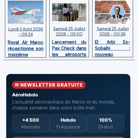
Samedi 25 Juillet
Samedi 25 Juillet
Lundi 3 Août 2026
2026 - 03:00
2026 - 00:36
- 09:24
Lancement du
El Arbi Es-
Royal Air Maroc
Pax Check dans
Sobaihi :
réceptionne son
les aéroports
nouveau
treizième
du Maroc
directeur à la
Boeing 787
tête de
Dreamliner
l’Aéroport
Mohammed V
✉ NEWSLETTER GRATUITE
de Casablanca
AéroHebdo
L'actualité aéronautique du Maroc et du monde,
chaque semaine dans votre boîte mail.
+4 500
Hebdo
100%
Abonnés
Fréquence
Gratuit