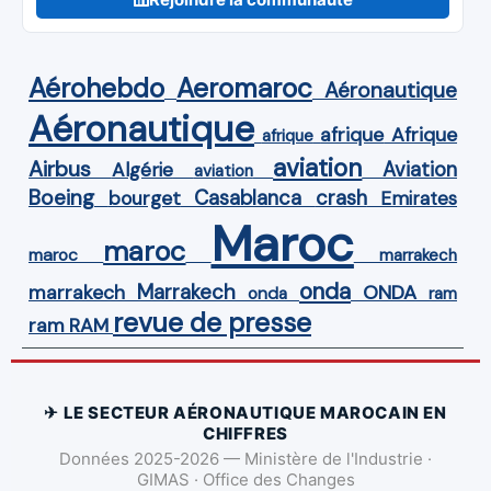
Aérohebdo
Aeromaroc
Aéronautique
Aéronautique
Afrique
afrique
afrique
aviation
Airbus
Aviation
Algérie
aviation
Boeing
Casablanca
crash
bourget
Emirates
Maroc
maroc
maroc
marrakech
onda
Marrakech
ONDA
marrakech
onda
ram
revue de presse
ram
RAM
✈ LE SECTEUR AÉRONAUTIQUE MAROCAIN EN
CHIFFRES
Données 2025-2026 — Ministère de l'Industrie ·
GIMAS · Office des Changes