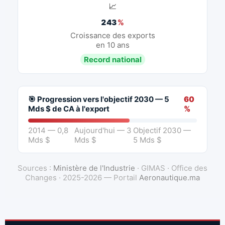
📈
243
%
Croissance des exports
en 10 ans
Record national
🎯 Progression vers l'objectif 2030 — 5
60
Mds $ de CA à l'export
%
2014 — 0,8
Aujourd'hui — 3
Objectif 2030 —
Mds $
Mds $
5 Mds $
Sources :
Ministère de l'Industrie
· GIMAS · Office des
Changes · 2025-2026 — Portail
Aeronautique.ma