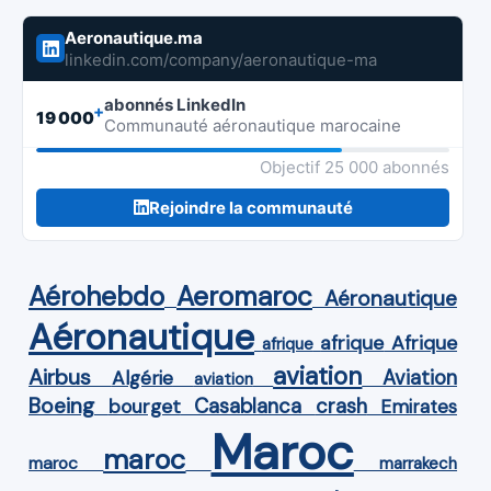
Aeronautique.ma
linkedin.com/company/aeronautique-ma
abonnés LinkedIn
+
19 000
Communauté aéronautique marocaine
Objectif 25 000 abonnés
Rejoindre la communauté
Aérohebdo
Aeromaroc
Aéronautique
Aéronautique
Afrique
afrique
afrique
aviation
Airbus
Aviation
Algérie
aviation
Boeing
Casablanca
crash
bourget
Emirates
Maroc
maroc
maroc
marrakech