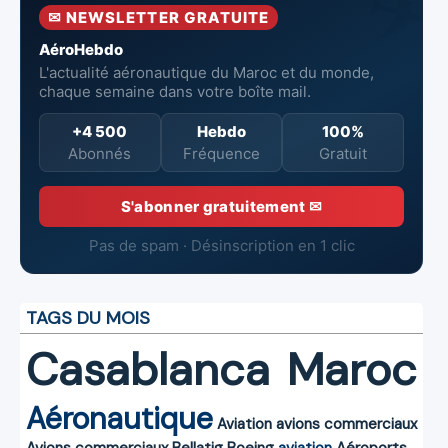
✉ NEWSLETTER GRATUITE
aériennes.
AéroHebdo
L'actualité aéronautique du Maroc et du monde,
chaque semaine dans votre boîte mail.
+4 500
Hebdo
100%
Abonnés
Fréquence
Gratuit
S'abonner gratuitement ✉
Pas de spam · Désinscription en 1 clic
TAGS DU MOIS
Casablanca
Maroc
Aéronautique
Aviation
avions commerciaux
Avions commerciaux
Bellatig
Boeing
aviation
Aéroports