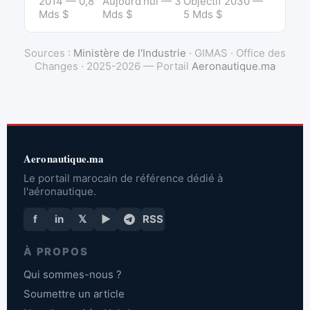
2014 — 0,8
Aujourd'hui — 3
Objectif 2030 —
Mds $
Mds $
5 Mds $
Sources :
Ministère de l'Industrie
· GIMAS · Office des
Changes · 2025-2026 — Portail
Aeronautique.ma
Aeronautique.ma
Le portail marocain de référence dédié à
l'aéronautique.
f
in
𝕏
▶
RSS
À PROPOS
Qui sommes-nous ?
Soumettre un article