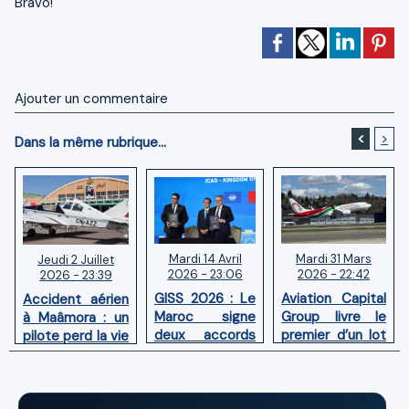
Bravo!
Ajouter un commentaire
<
>
Dans la même rubrique...
Mardi 14 Avril
Mardi 31 Mars
Jeudi 2 Juillet
2026 - 23:06
2026 - 22:42
2026 - 23:39
GISS 2026 : Le
Aviation Capital
Accident aérien
Maroc signe
Group livre le
à Maâmora : un
deux accords
premier d’un lot
pilote perd la vie
avec l'OACI
de six Boeing
en combat
pour renforcer
737‑8 MAX
contre un
la surveillance
neufs à Royal Air
incendie
et la sécurité
Maroc