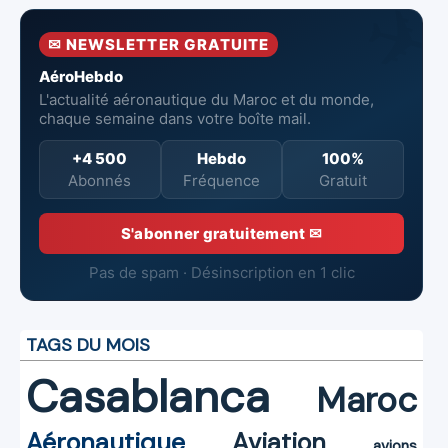
la surveillance
neufs à Royal Air
incendie
et la sécurité
Maroc
✉ NEWSLETTER GRATUITE
aériennes.
AéroHebdo
L'actualité aéronautique du Maroc et du monde,
chaque semaine dans votre boîte mail.
+4 500
Hebdo
100%
Abonnés
Fréquence
Gratuit
S'abonner gratuitement ✉
Pas de spam · Désinscription en 1 clic
TAGS DU MOIS
Casablanca
Maroc
Aéronautique
Aviation
avions