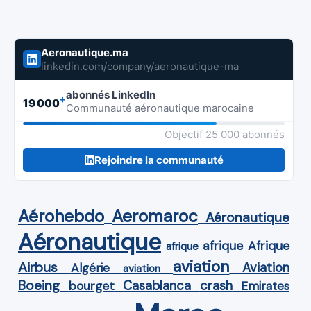
Aeronautique.ma
linkedin.com/company/aeronautique-ma
abonnés LinkedIn
+
19 000
Communauté aéronautique marocaine
Objectif 25 000 abonnés
Rejoindre la communauté
Aérohebdo
Aeromaroc
Aéronautique
Aéronautique
Afrique
afrique
afrique
aviation
Airbus
Aviation
Algérie
aviation
Boeing
Casablanca
crash
bourget
Emirates