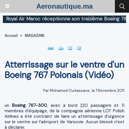
Aeronautique.ma
oyal Air Maroc réceptionne son treizième Boeing 787 Dr
Accueil
>
MAGAZINE
Atterrissage sur le ventre d'un
Boeing 767 Polonais (Vidéo)
Par
Mohamed Ouitassane
, le 1 Novembre 2011
un
Boeing 767-300
, avec à bord 220 passagers et 11
membres d’équipage, de la compagnie aérienne LOT Polish
Airlines a été contraint de faire un atterrissage d’urgence
sur le ventre sur l’aéroport de Varsovie. Aucun blessé n’est
à déclarer.