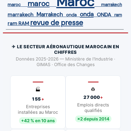
Maroc
maroc
maroc
marrakech
onda
Marrakech
ONDA
marrakech
onda
ram
revue de presse
ram
RAM
✈ LE SECTEUR AÉRONAUTIQUE MAROCAIN EN
CHIFFRES
Données 2025-2026 — Ministère de l'Industrie ·
GIMAS · Office des Changes
👷
🏭
27 000
+
155
+
Emplois directs
Entreprises
qualifiés
installées au Maroc
×2 depuis 2014
+42 % en 10 ans