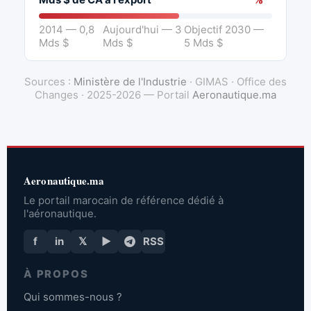
2014 — 0,8
Aujourd'hui — 3
Objectif 2030 —
Mds $
Mds $
5 Mds $
Sources :
Ministère de l'Industrie
· GIMAS · Office des
Changes · 2025-2026 — Portail
Aeronautique.ma
Aeronautique.ma
Le portail marocain de référence dédié à
l'aéronautique.
f
in
𝕏
▶
RSS
À PROPOS
Qui sommes-nous ?