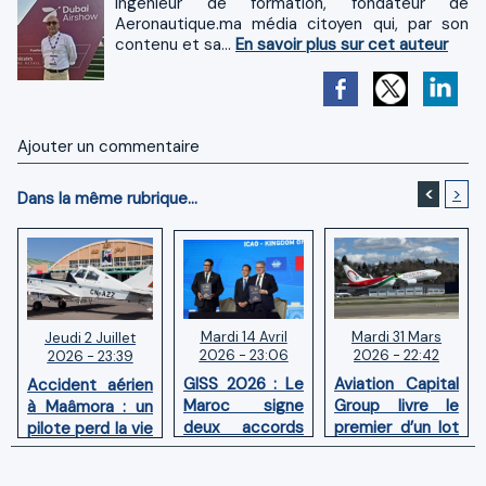
Ingénieur de formation, fondateur de
Aeronautique.ma média citoyen qui, par son
contenu et sa...
En savoir plus sur cet auteur
Ajouter un commentaire
<
>
Dans la même rubrique...
Mardi 14 Avril
Mardi 31 Mars
Jeudi 2 Juillet
2026 - 23:06
2026 - 22:42
2026 - 23:39
GISS 2026 : Le
Aviation Capital
Accident aérien
Maroc signe
Group livre le
à Maâmora : un
deux accords
premier d’un lot
pilote perd la vie
avec l'OACI
de six Boeing
en combat
pour renforcer
737‑8 MAX
contre un