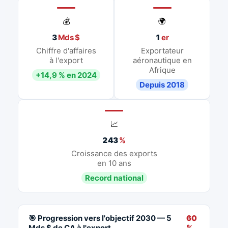
💰
🌍
3
Mds $
1
er
Chiffre d'affaires
Exportateur
à l'export
aéronautique en
Afrique
+14,9 % en 2024
Depuis 2018
📈
243
%
Croissance des exports
en 10 ans
Record national
🎯 Progression vers l'objectif 2030 — 5
60
Mds $ de CA à l'export
%