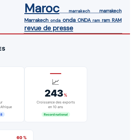
Maroc
marrakech
marrakech
onda
Marrakech
ONDA
ram
RAM
onda
ram
revue de presse
ES
📈
243
%
ur
Croissance des exports
 Afrique
en 10 ans
18
Record national
60 %