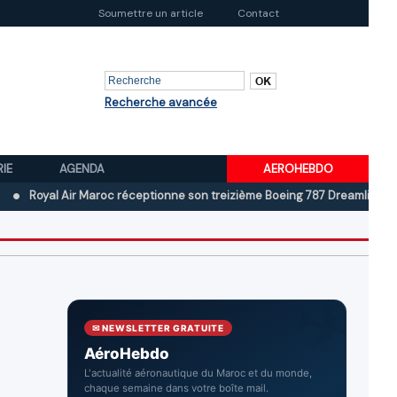
Soumettre un article
Contact
Recherche avancée
RIE
AGENDA
AEROHEBDO
l Air Maroc réceptionne son treizième Boeing 787 Dreamliner
Boeing 
✉ NEWSLETTER GRATUITE
AéroHebdo
L'actualité aéronautique du Maroc et du monde,
chaque semaine dans votre boîte mail.