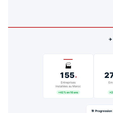
✈
🏭
155
2
+
Entreprises
Emp
installées au Maroc
+42 % en 10 ans
×2
🎯 Progression 