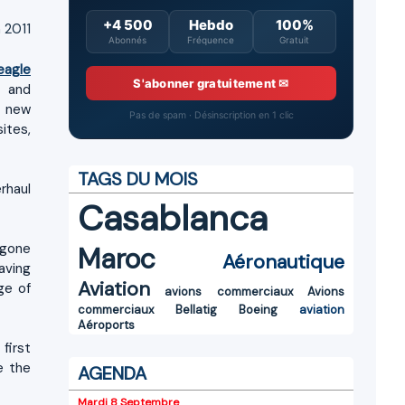
+4 500
Hebdo
100%
n 2011
Abonnés
Fréquence
Gratuit
eagle
S'abonner gratuitement ✉
e and
x new
Pas de spam · Désinscription en 1 clic
ites,
TAGS DU MOIS
rhaul
Casablanca
rgone
Maroc
Aéronautique
aving
Aviation
ge of
avions commerciaux
Avions
commerciaux
Bellatig
Boeing
aviation
Aéroports
first
e the
AGENDA
Mardi 8 Septembre