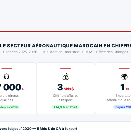
 LE SECTEUR AÉRONAUTIQUE MAROCAIN EN CHIFFR
Données 2025-2026 — Ministère de l'Industrie · GIMAS · Office des Changes
👷
💰
🌍
7 000
3
1
+
Mds $
er
lois directs
Chiffre d'affaires
Exportate
qualifiés
à l'export
aéronautique en
 depuis 2014
+14,9 % en 2024
Depuis 20
vers l'objectif 2030 — 5 Mds $ de CA à l'export