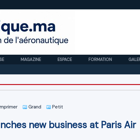
SE
MAGAZINE
ESPACE
FORMATION
GALE
Roya
mprimer
Grand
Petit
nches new business at Paris Air