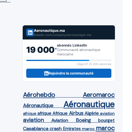
Aeronautique.ma
linkedin.com/company/aeronautique-ma
abonnés LinkedIn
19 000
+
Communauté aéronautique
marocaine
Objectif 25 000 abonnés
Rejoindre la communauté
Aérohebdo
Aeromaroc
Aéronautique
Aéronautique
Airbus
afrique
Afrique
Algérie
afrique
aviation
aviation
Aviation
Boeing
bourget
maroc
Casablanca
crash
Emirates
maroc