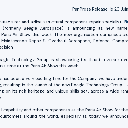
Par Press Release, le 20 Jui
acturer and airline structural component repair specialist,
B
(formerly Beagle Aerospace) is announcing its new nam
 Paris Air Show this week. The new organisation comprises si
 Maintenance Repair & Overhaul, Aerospace, Defence, Compos
cision.
Beagle Technology Group is showcasing its thrust reverser ove
rst time at the Paris Air Show this week.
hs has been a very exciting time for the Company: we have unde
, resulting in the launch of the new Beagle Technology Group. H
ng on its rich heritage and unique skills set, across a wide ran
s.
l capability and other components at the Paris Air Show for the 
r customers around the world, especially as today we announc