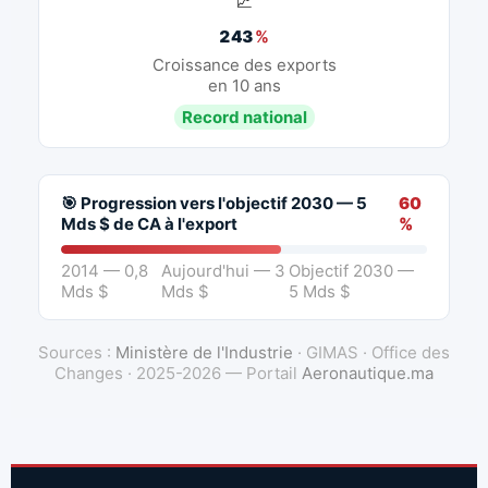
📈
243
%
Croissance des exports
en 10 ans
Record national
🎯 Progression vers l'objectif 2030 — 5
60
Mds $ de CA à l'export
%
2014 — 0,8
Aujourd'hui — 3
Objectif 2030 —
Mds $
Mds $
5 Mds $
Sources :
Ministère de l'Industrie
· GIMAS · Office des
Changes · 2025-2026 — Portail
Aeronautique.ma