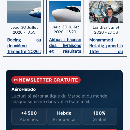
Jeudi 30 Juillet
Lundi 27 Juillet
Jeudi 30 Juillet
2026 - 15:29
2026 - 23:06
2026 - 18:55
Airbus : hausse
Mohammed
Boeing au
des livraisons
Bellatig prend la
deuxième
et résultats
tête du
trimestre 2026 :
financiers
Groupement
Chiffre d'affaires
solides au
des Industries
en hausse,
premier
Marocaines
pertes nettes
semestre 2026
Aéronautiques
réduites
✉ NEWSLETTER GRATUITE
et Spatiales
AéroHebdo
L'actualité aéronautique du Maroc et du monde,
chaque semaine dans votre boîte mail.
+4 500
Hebdo
100%
Abonnés
Fréquence
Gratuit