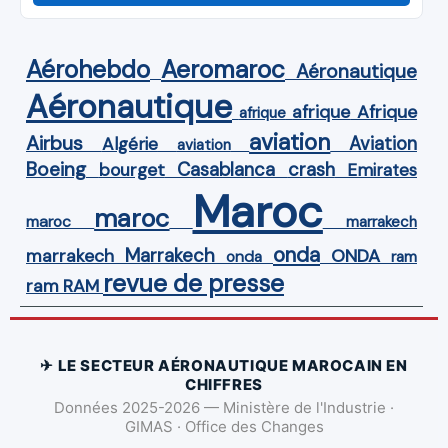
Aérohebdo
Aeromaroc
Aéronautique
Aéronautique
Afrique
afrique
afrique
aviation
Airbus
Aviation
Algérie
aviation
Boeing
Casablanca
crash
bourget
Emirates
Maroc
maroc
maroc
marrakech
onda
Marrakech
ONDA
marrakech
onda
ram
revue de presse
ram
RAM
✈ LE SECTEUR AÉRONAUTIQUE MAROCAIN EN
CHIFFRES
Données 2025-2026 — Ministère de l'Industrie ·
GIMAS · Office des Changes