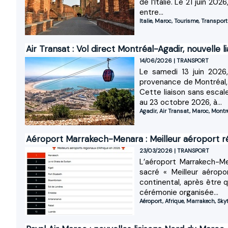
de l’Italie. Le 21 juin 2
entre...
Italie
,
Maroc
,
Tourisme
,
Transport
Air Transat : Vol direct Montréal-Agadir, nouvelle 
14/06/2026
|
TRANSPORT
Le samedi 13 juin 2026, 
provenance de Montréal,
Cette liaison sans escal
au 23 octobre 2026, à...
Agadir
,
Air Transat
,
Maroc
,
Montr
Aéroport Marrakech-Menara : Meilleur aéroport ré
23/03/2026
|
TRANSPORT
L’aéroport Marrakech-M
sacré « Meilleur aéropor
continental, après être 
cérémonie organisée...
Aéroport
,
Afrique
,
Marrakech
,
Sky