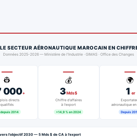
 LE SECTEUR AÉRONAUTIQUE MAROCAIN EN CHIFFR
Données 2025-2026 — Ministère de l'Industrie · GIMAS · Office des Changes
👷
💰
🌍
7 000
3
1
+
Mds $
er
lois directs
Chiffre d'affaires
Exportate
qualifiés
à l'export
aéronautique en
 depuis 2014
+14,9 % en 2024
Depuis 20
vers l'objectif 2030 — 5 Mds $ de CA à l'export