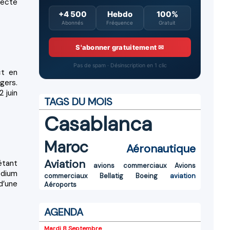
irecte
+4 500
Hebdo
100%
Abonnés
Fréquence
Gratuit
S'abonner gratuitement ✉
Pas de spam · Désinscription en 1 clic
ct en
gers.
 juin
TAGS DU MOIS
Casablanca
Maroc
Aéronautique
Aviation
étant
avions commerciaux
Avions
odium
commerciaux
Bellatig
Boeing
aviation
d’une
Aéroports
AGENDA
Mardi 8 Septembre