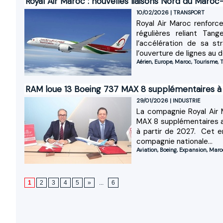
Royal Air Maroc : nouvelles liaisons Nord du Maro
10/02/2026
|
TRANSPORT
Royal Air Maroc renforc
régulières reliant Tan
l’accélération de sa s
l’ouverture de lignes au d
Aérien
,
Europe
,
Maroc
,
Tourisme
,
T
RAM loue 13 Boeing 737 MAX 8 supplémentaires à
29/01/2026
|
INDUSTRIE
La compagnie Royal Air 
MAX 8 supplémentaires a
à partir de 2027. Cet e
compagnie nationale...
Aviation
,
Boeing
,
Expansion
,
Maro
1
2
3
4
5
»
...
6