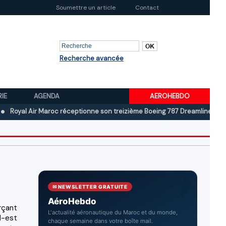
Soumettre un article
Contact
Recherche avancée
RIE
AGENDA
AEROHEBDO
 Air Maroc réceptionne son treizième Boeing 787 Dreamliner
Boeing a
✉ NEWSLETTER GRATUITE
AéroHebdo
rçant
L'actualité aéronautique du Maroc et du monde,
d-est
chaque semaine dans votre boîte mail.