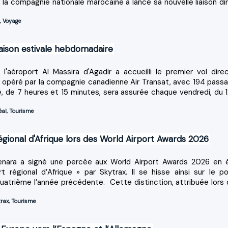
026, la compagnie nationale marocaine a lancé sa nouvelle liaison d
,
Voyage
liaison estivale hebdomadaire
l'aéroport Al Massira d'Agadir a accueilli le premier vol dire
 opéré par la compagnie canadienne Air Transat, avec 194 passa
e, de 7 heures et 15 minutes, sera assurée chaque vendredi, du 12
éal
,
Tourisme
gional d'Afrique lors des World Airport Awards 2026
enara a signé une percée aux World Airport Awards 2026 en 
t régional d’Afrique » par Skytrax. Il se hisse ainsi sur le p
quatrième l’année précédente. Cette distinction, attribuée lors 
trax
,
Tourisme