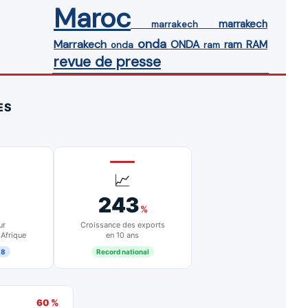
Maroc
marrakech
marrakech
onda
Marrakech
ONDA
ram
RAM
onda
ram
revue de presse
ES
📈
243
%
ur
Croissance des exports
 Afrique
en 10 ans
18
Record national
60 %