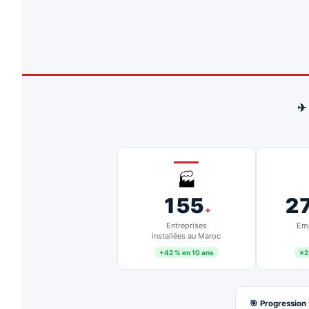
✈
🏭
155
2
+
Entreprises
Emp
installées au Maroc
+42 % en 10 ans
×2
🎯 Progression 