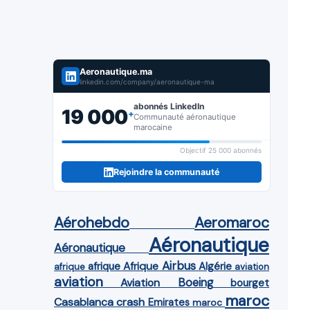
Aeronautique.ma
linkedin.com/company/aeronautique-ma
abonnés LinkedIn
19 000
+
Communauté aéronautique
marocaine
Objectif 25 000 abonnés
Rejoindre la communauté
Aérohebdo
Aeromaroc
Aéronautique
Aéronautique
Airbus
afrique
Afrique
Algérie
afrique
aviation
aviation
Aviation
Boeing
bourget
maroc
Casablanca
crash
Emirates
maroc