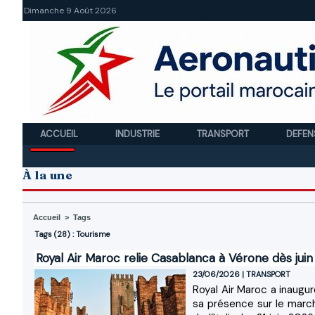
Dimanche 9 Août 2026
ACCUEIL
INDUSTRIE
TRANSPORT
DEFEN
À la une
Accueil
>
Tags
Tags (28) : Tourisme
Royal Air Maroc relie Casablanca à Vérone dès juin
23/06/2026
|
TRANSPORT
Royal Air Maroc a inaugu
sa présence sur le march