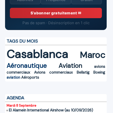
S'abonner gratuitement ✉
Pas de spam · Désinscription en 1 clic
TAGS DU MOIS
Casablanca
Maroc
Aéronautique
Aviation
avions
commerciaux
Avions commerciaux
Bellatig
Boeing
aviation
Aéroports
AGENDA
Mardi 8 Septembre
El Alamein International Airshow (au 10/09/2026)