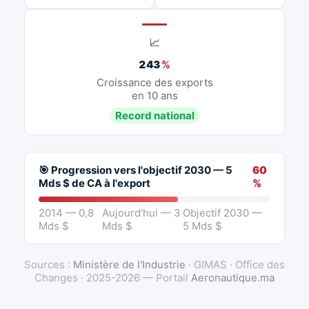
📈
243
%
Croissance des exports
en 10 ans
Record national
🎯 Progression vers l'objectif 2030 — 5
60
Mds $ de CA à l'export
%
2014 — 0,8
Aujourd'hui — 3
Objectif 2030 —
Mds $
Mds $
5 Mds $
Sources :
Ministère de l'Industrie
· GIMAS · Office des
Changes · 2025-2026 — Portail
Aeronautique.ma