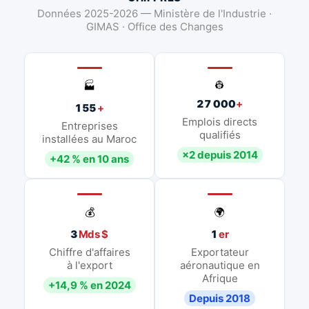
Données 2025-2026 — Ministère de l'Industrie ·
GIMAS · Office des Changes
👷
🏭
27 000
+
155
+
Emplois directs
Entreprises
qualifiés
installées au Maroc
×2 depuis 2014
+42 % en 10 ans
💰
🌍
3
Mds $
1
er
Chiffre d'affaires
Exportateur
à l'export
aéronautique en
Afrique
+14,9 % en 2024
Depuis 2018