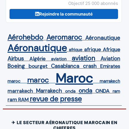
Objectif 25 000 abonnés
Rejoindre la communauté
Aérohebdo
Aeromaroc
Aéronautique
Aéronautique
Afrique
afrique
afrique
aviation
Airbus
Aviation
Algérie
aviation
Boeing
Casablanca
crash
bourget
Emirates
Maroc
maroc
maroc
marrakech
onda
Marrakech
ONDA
marrakech
onda
ram
revue de presse
ram
RAM
✈ LE SECTEUR AÉRONAUTIQUE MAROCAIN EN
CHIFFRES