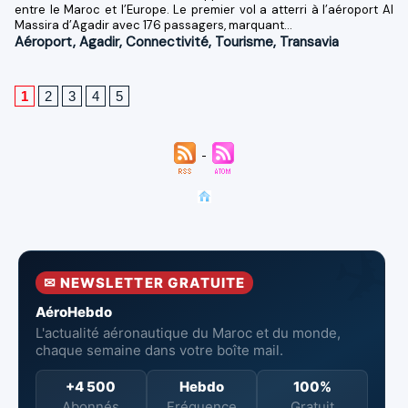
entre le Maroc et l’Europe. Le premier vol a atterri à l’aéroport Al
Massira d’Agadir avec 176 passagers, marquant...
Aéroport
,
Agadir
,
Connectivité
,
Tourisme
,
Transavia
1
2
3
4
5
✉ NEWSLETTER GRATUITE
AéroHebdo
L'actualité aéronautique du Maroc et du monde,
chaque semaine dans votre boîte mail.
+4 500
Hebdo
100%
Abonnés
Fréquence
Gratuit