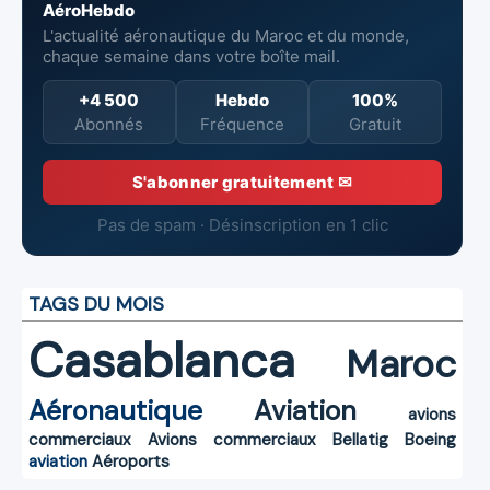
AéroHebdo
L'actualité aéronautique du Maroc et du monde,
chaque semaine dans votre boîte mail.
+4 500
Hebdo
100%
Abonnés
Fréquence
Gratuit
S'abonner gratuitement ✉
Pas de spam · Désinscription en 1 clic
TAGS DU MOIS
Casablanca
Maroc
Aéronautique
Aviation
avions
commerciaux
Avions commerciaux
Bellatig
Boeing
aviation
Aéroports