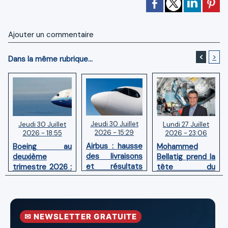
Ajouter un commentaire
<
>
Dans la même rubrique...
Jeudi 30 Juillet
Lundi 27 Juillet
Jeudi 30 Juillet
2026 - 15:29
2026 - 23:06
2026 - 18:55
Airbus : hausse
Mohammed
Boeing au
des livraisons
Bellatig prend la
deuxième
et résultats
tête du
trimestre 2026 :
financiers
Groupement
Chiffre d'affaires
solides au
des Industries
en hausse,
premier
Marocaines
pertes nettes
semestre 2026
Aéronautiques
réduites
✉ NEWSLETTER GRATUITE
et Spatiales