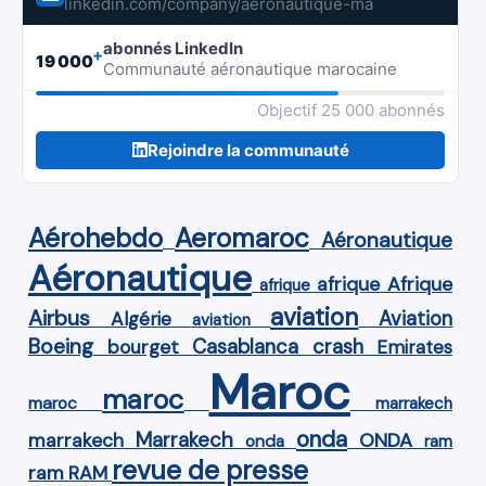
linkedin.com/company/aeronautique-ma
abonnés LinkedIn
+
19 000
Communauté aéronautique marocaine
Objectif 25 000 abonnés
Rejoindre la communauté
Aérohebdo
Aeromaroc
Aéronautique
Aéronautique
Afrique
afrique
afrique
aviation
Airbus
Aviation
Algérie
aviation
Boeing
Casablanca
crash
bourget
Emirates
Maroc
maroc
maroc
marrakech
onda
Marrakech
ONDA
marrakech
onda
ram
revue de presse
ram
RAM