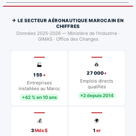
✈ LE SECTEUR AÉRONAUTIQUE MAROCAIN EN
CHIFFRES
Données 2025-2026 — Ministère de l'Industrie ·
GIMAS · Office des Changes
👷
🏭
27 000
+
155
+
Emplois directs
Entreprises
qualifiés
installées au Maroc
×2 depuis 2014
+42 % en 10 ans
💰
🌍
3
Mds $
1
er