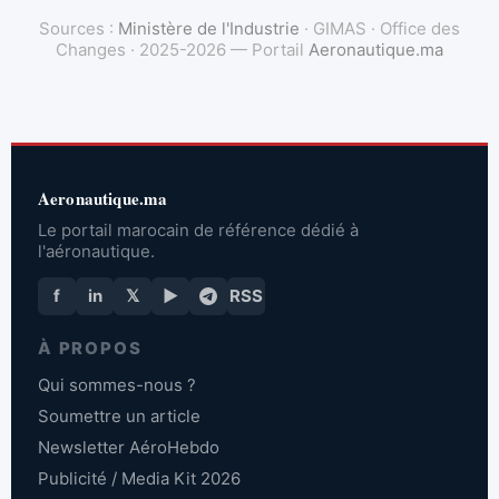
Sources :
Ministère de l'Industrie
· GIMAS · Office des
Changes · 2025-2026 — Portail
Aeronautique.ma
Aeronautique.ma
Le portail marocain de référence dédié à
l'aéronautique.
f
in
𝕏
▶
RSS
À PROPOS
Qui sommes-nous ?
Soumettre un article
Newsletter AéroHebdo
Publicité / Media Kit 2026