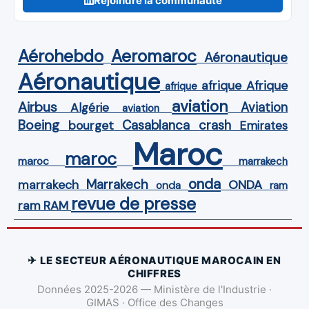
Rejoindre la communauté
Aérohebdo
Aeromaroc
Aéronautique
Aéronautique
Afrique
afrique
afrique
aviation
Airbus
Aviation
Algérie
aviation
Boeing
Casablanca
crash
bourget
Emirates
Maroc
maroc
maroc
marrakech
onda
Marrakech
ONDA
marrakech
onda
ram
revue de presse
ram
RAM
✈ LE SECTEUR AÉRONAUTIQUE MAROCAIN EN
CHIFFRES
Données 2025-2026 — Ministère de l'Industrie ·
GIMAS · Office des Changes