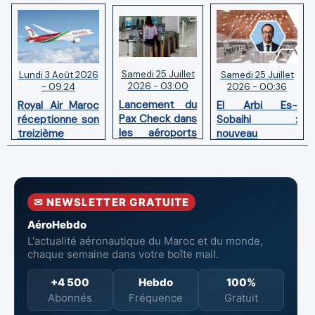
Samedi 25 Juillet
Samedi 25 Juillet
Lundi 3 Août 2026
2026 - 03:00
2026 - 00:36
- 09:24
Lancement du
El Arbi Es-
Royal Air Maroc
Pax Check dans
Sobaihi :
réceptionne son
les aéroports
nouveau
treizième
du Maroc
directeur à la
Boeing 787
tête de
Dreamliner
l’Aéroport
Mohammed V
✉ NEWSLETTER GRATUITE
de Casablanca
AéroHebdo
L'actualité aéronautique du Maroc et du monde,
chaque semaine dans votre boîte mail.
+4 500
Hebdo
100%
Abonnés
Fréquence
Gratuit