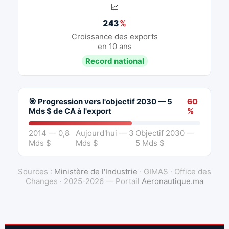
📈
243
%
Croissance des exports
en 10 ans
Record national
🎯 Progression vers l'objectif 2030 — 5
60
Mds $ de CA à l'export
%
2014 — 0,8
Aujourd'hui — 3
Objectif 2030 —
Mds $
Mds $
5 Mds $
Sources :
Ministère de l'Industrie
· GIMAS · Office des
Changes · 2025-2026 — Portail
Aeronautique.ma