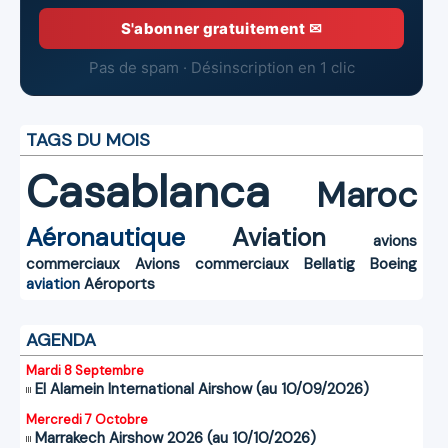
S'abonner gratuitement ✉
Pas de spam · Désinscription en 1 clic
TAGS DU MOIS
Casablanca
Maroc
Aéronautique
Aviation
avions
commerciaux
Avions commerciaux
Bellatig
Boeing
aviation
Aéroports
AGENDA
Mardi 8 Septembre
El Alamein International Airshow (au 10/09/2026)
Mercredi 7 Octobre
Marrakech Airshow 2026 (au 10/10/2026)