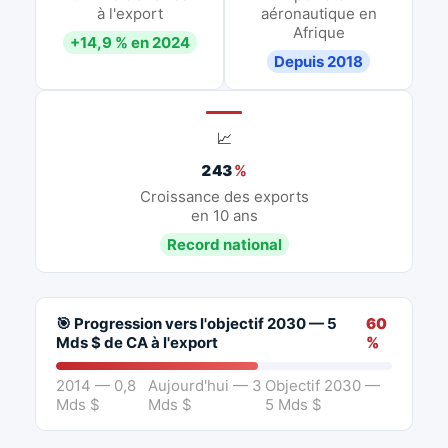
à l'export
aéronautique en
Afrique
+14,9 % en 2024
Depuis 2018
📈
243
%
Croissance des exports
en 10 ans
Record national
🎯 Progression vers l'objectif 2030 — 5
60
Mds $ de CA à l'export
%
2014 — 0,8
Aujourd'hui — 3
Objectif 2030 —
Mds $
Mds $
5 Mds $