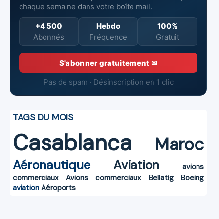
chaque semaine dans votre boîte mail.
+4 500
Hebdo
100%
Abonnés
Fréquence
Gratuit
S'abonner gratuitement ✉
Pas de spam · Désinscription en 1 clic
TAGS DU MOIS
Casablanca
Maroc
Aéronautique
Aviation
avions
commerciaux
Avions commerciaux
Bellatig
Boeing
aviation
Aéroports