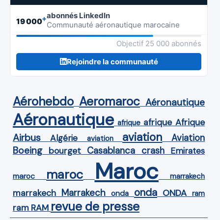
abonnés LinkedIn
+
19 000
Communauté aéronautique marocaine
Objectif 25 000 abonnés
Rejoindre la communauté
Aérohebdo
Aeromaroc
Aéronautique
Aéronautique
Afrique
afrique
afrique
aviation
Airbus
Aviation
Algérie
aviation
Boeing
Casablanca
crash
bourget
Emirates
Maroc
maroc
maroc
marrakech
onda
Marrakech
ONDA
marrakech
onda
ram
revue de presse
ram
RAM