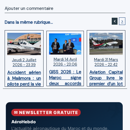
Ajouter un commentaire
<
>
Dans la même rubrique...
Mardi 14 Avril
Mardi 31 Mars
Jeudi 2 Juillet
2026 - 23:06
2026 - 22:42
2026 - 23:39
GISS 2026 : Le
Aviation Capital
Accident aérien
Maroc signe
Group livre le
à Maâmora : un
deux accords
premier d’un lot
pilote perd la vie
avec l'OACI
de six Boeing
en combat
pour renforcer
737‑8 MAX
contre un
la surveillance
neufs à Royal Air
incendie
et la sécurité
Maroc
✉ NEWSLETTER GRATUITE
aériennes.
AéroHebdo
L'actualité aéronautique du Maroc et du monde,