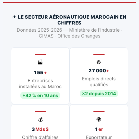
✈ LE SECTEUR AÉRONAUTIQUE MAROCAIN EN
CHIFFRES
Données 2025-2026 — Ministère de l'Industrie ·
GIMAS · Office des Changes
👷
🏭
27 000
+
155
+
Emplois directs
Entreprises
qualifiés
installées au Maroc
×2 depuis 2014
+42 % en 10 ans
💰
🌍
3
Mds $
1
er
Chiffre d'affaires
Exportateur