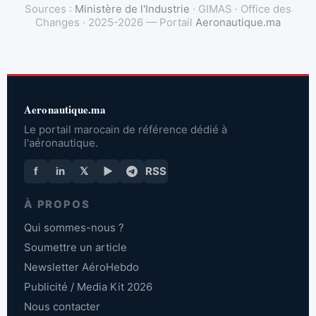
Sources :
Ministère de l'Industrie
· GIMAS · Office des
Changes · 2025-2026 — Portail
Aeronautique.ma
Aeronautique.ma
Le portail marocain de référence dédié à
l'aéronautique.
f
in
𝕏
▶
RSS
À PROPOS
Qui sommes-nous ?
Soumettre un article
Newsletter AéroHebdo
Publicité / Media Kit 2026
Nous contacter