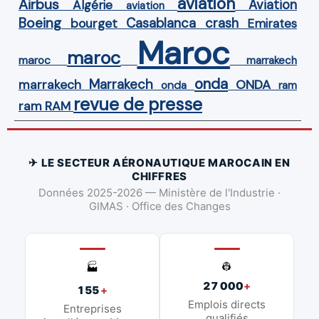
aviation
Airbus
Aviation
Algérie
aviation
Boeing
Casablanca
crash
bourget
Emirates
Maroc
maroc
maroc
marrakech
onda
Marrakech
ONDA
marrakech
onda
ram
revue de presse
ram
RAM
✈ LE SECTEUR AÉRONAUTIQUE MAROCAIN EN
CHIFFRES
Données 2025-2026 — Ministère de l'Industrie ·
GIMAS · Office des Changes
👷
🏭
27 000
+
155
+
Emplois directs
Entreprises
qualifiés