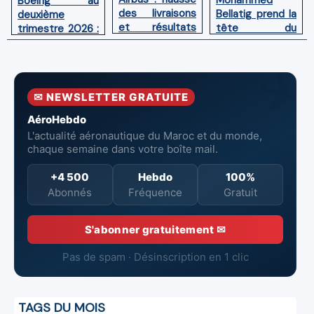
Mohammed
Boeing au
des livraisons
Bellatig prend la
deuxième
et résultats
tête du
trimestre 2026 :
financiers
Groupement
Chiffre d'affaires
solides au
des Industries
en hausse,
premier
Marocaines
pertes nettes
semestre 2026
Aéronautiques
réduites
✉ NEWSLETTER GRATUITE
et Spatiales
AéroHebdo
L'actualité aéronautique du Maroc et du monde,
chaque semaine dans votre boîte mail.
+4 500
Hebdo
100%
Abonnés
Fréquence
Gratuit
S'abonner gratuitement ✉
Pas de spam · Désinscription en 1 clic
TAGS DU MOIS