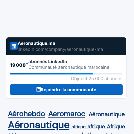
Aeronautique.ma
linkedin.com/company/aeronautique-ma
abonnés LinkedIn
+
19 000
Communauté aéronautique marocaine
Objectif 25 000 abonnés
Rejoindre la communauté
Aérohebdo
Aeromaroc
Aéronautique
Aéronautique
Afrique
afrique
afrique