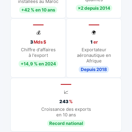
installées au Maroc
×2 depuis 2014
+42 % en 10 ans
💰
🌍
3
Mds $
1
er
Chiffre d'affaires
Exportateur
à l'export
aéronautique en
Afrique
+14,9 % en 2024
Depuis 2018
📈
243
%
Croissance des exports
en 10 ans
Record national