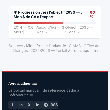
🎯 Progression vers l'objectif 2030 — 5
60
Mds $ de CA à l'export
%
2014 — 0,8
Aujourd'hui — 3
Objectif 2030 —
Mds $
Mds $
5 Mds $
Sources :
Ministère de l'Industrie
· GIMAS · Office des
Changes · 2025-2026 — Portail
Aeronautique.ma
Aeronautique.ma
Le portail marocain de référence dédié à
l'aéronautique.
f
in
𝕏
▶
RSS