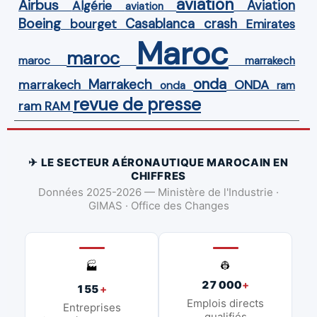
aviation
Airbus
Aviation
Algérie
aviation
Boeing
Casablanca
crash
bourget
Emirates
Maroc
maroc
maroc
marrakech
onda
Marrakech
ONDA
marrakech
onda
ram
revue de presse
ram
RAM
✈ LE SECTEUR AÉRONAUTIQUE MAROCAIN EN
CHIFFRES
Données 2025-2026 — Ministère de l'Industrie ·
GIMAS · Office des Changes
👷
🏭
27 000
+
155
+
Emplois directs
Entreprises
qualifiés