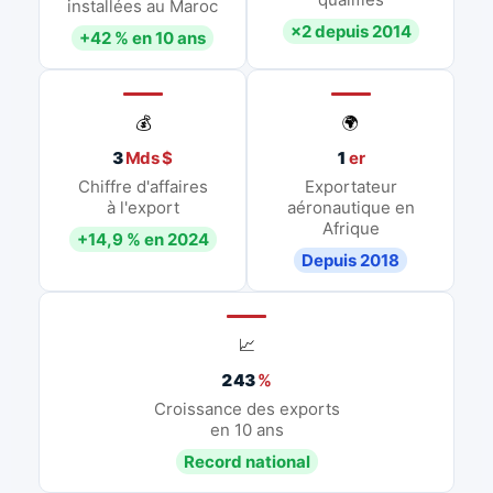
installées au Maroc
×2 depuis 2014
+42 % en 10 ans
💰
🌍
3
Mds $
1
er
Chiffre d'affaires
Exportateur
à l'export
aéronautique en
Afrique
+14,9 % en 2024
Depuis 2018
📈
243
%
Croissance des exports
en 10 ans
Record national