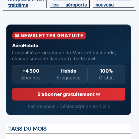
les aéroports
nouveau
treizième
du Maroc
directeur à la
Boeing 787
tête de
Dreamliner
l’Aéroport
Mohammed V
✉ NEWSLETTER GRATUITE
de Casablanca
AéroHebdo
L'actualité aéronautique du Maroc et du monde,
chaque semaine dans votre boîte mail.
+4 500
Hebdo
100%
Abonnés
Fréquence
Gratuit
S'abonner gratuitement ✉
Pas de spam · Désinscription en 1 clic
TAGS DU MOIS