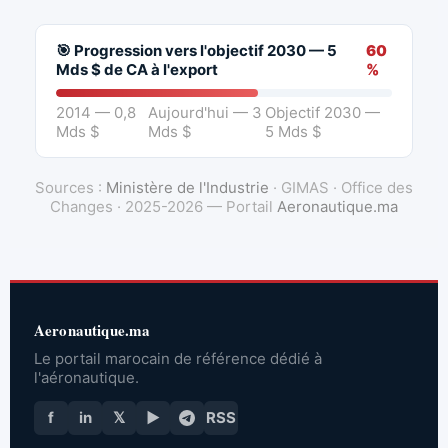
🎯 Progression vers l'objectif 2030 — 5
60
Mds $ de CA à l'export
%
2014 — 0,8
Aujourd'hui — 3
Objectif 2030 —
Mds $
Mds $
5 Mds $
Sources :
Ministère de l'Industrie
· GIMAS · Office des
Changes · 2025-2026 — Portail
Aeronautique.ma
Aeronautique.ma
Le portail marocain de référence dédié à
l'aéronautique.
f
in
𝕏
▶
RSS