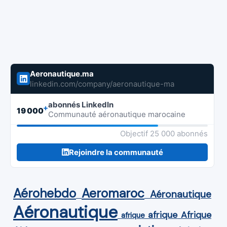
Aeronautique.ma
linkedin.com/company/aeronautique-ma
abonnés LinkedIn
+
19 000
Communauté aéronautique marocaine
Objectif 25 000 abonnés
Rejoindre la communauté
Aérohebdo
Aeromaroc
Aéronautique
Aéronautique
Afrique
afrique
afrique