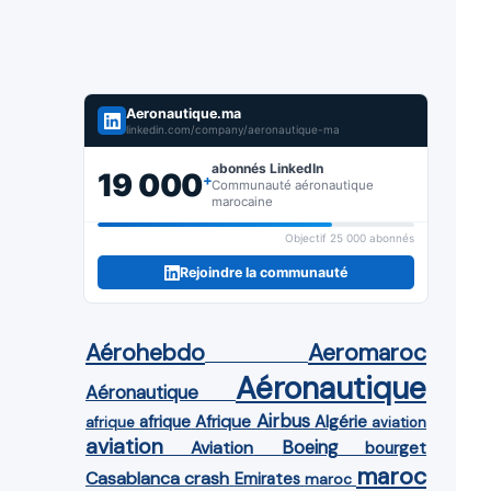
Aeronautique.ma
linkedin.com/company/aeronautique-ma
abonnés LinkedIn
19 000
+
Communauté aéronautique
marocaine
Objectif 25 000 abonnés
Rejoindre la communauté
Aérohebdo
Aeromaroc
Aéronautique
Aéronautique
Airbus
afrique
Afrique
Algérie
afrique
aviation
aviation
Aviation
Boeing
bourget
maroc
Casablanca
crash
Emirates
maroc