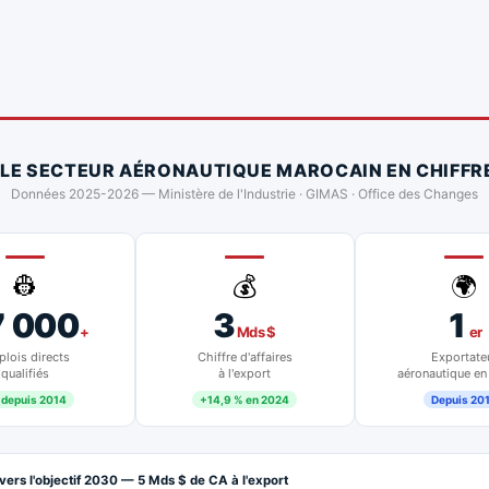
 LE SECTEUR AÉRONAUTIQUE MAROCAIN EN CHIFFR
Données 2025-2026 — Ministère de l'Industrie · GIMAS · Office des Changes
👷
💰
🌍
7 000
3
1
+
Mds $
er
lois directs
Chiffre d'affaires
Exportate
qualifiés
à l'export
aéronautique en
 depuis 2014
+14,9 % en 2024
Depuis 20
vers l'objectif 2030 — 5 Mds $ de CA à l'export