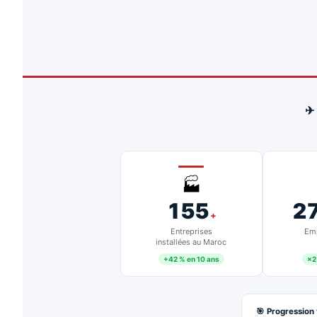
✈
🏭
155
2
+
Entreprises
Emp
installées au Maroc
+42 % en 10 ans
×2
🎯 Progression 