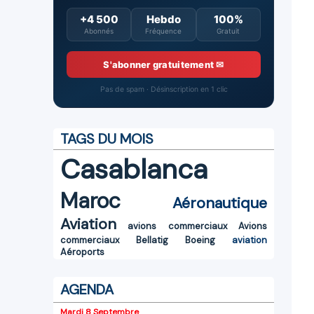
+4 500
Hebdo
100%
Abonnés
Fréquence
Gratuit
S'abonner gratuitement ✉
Pas de spam · Désinscription en 1 clic
TAGS DU MOIS
Casablanca
Maroc
Aéronautique
Aviation
avions commerciaux
Avions
commerciaux
Bellatig
Boeing
aviation
Aéroports
AGENDA
Mardi 8 Septembre