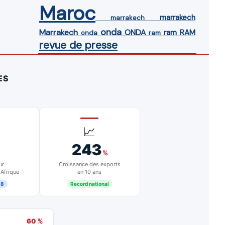
Maroc
marrakech
marrakech
onda
Marrakech
ONDA
ram
RAM
onda
ram
revue de presse
ES
📈
243
%
ur
Croissance des exports
 Afrique
en 10 ans
18
Record national
60 %