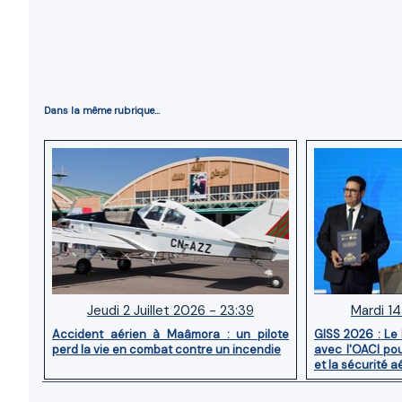
Dans la même rubrique...
Jeudi 2 Juillet 2026 - 23:39
Mardi 14
Accident aérien à Maâmora : un pilote
GISS 2026 : Le
perd la vie en combat contre un incendie
avec l'OACI pou
et la sécurité a