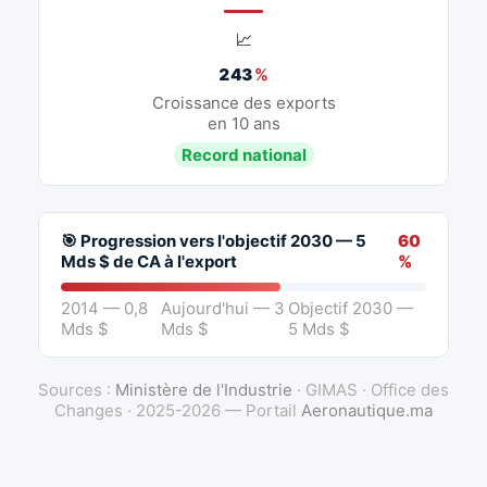
📈
243
%
Croissance des exports
en 10 ans
Record national
🎯 Progression vers l'objectif 2030 — 5
60
Mds $ de CA à l'export
%
2014 — 0,8
Aujourd'hui — 3
Objectif 2030 —
Mds $
Mds $
5 Mds $
Sources :
Ministère de l'Industrie
· GIMAS · Office des
Changes · 2025-2026 — Portail
Aeronautique.ma