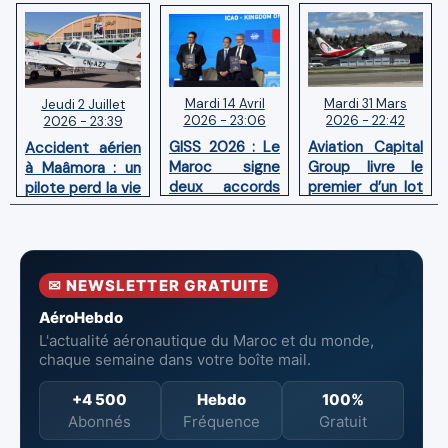
Mardi 14 Avril
Mardi 31 Mars
Jeudi 2 Juillet
2026 - 23:06
2026 - 22:42
2026 - 23:39
GISS 2026 : Le
Aviation Capital
Accident aérien
Maroc signe
Group livre le
à Maâmora : un
deux accords
premier d’un lot
pilote perd la vie
avec l'OACI
de six Boeing
en combat
pour renforcer
737‑8 MAX
contre un
la surveillance
neufs à Royal Air
incendie
et la sécurité
Maroc
✉ NEWSLETTER GRATUITE
aériennes.
AéroHebdo
L'actualité aéronautique du Maroc et du monde,
chaque semaine dans votre boîte mail.
+4 500
Hebdo
100%
Abonnés
Fréquence
Gratuit