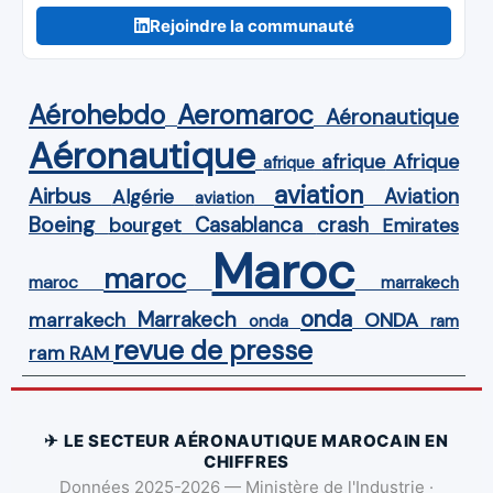
Rejoindre la communauté
Aérohebdo
Aeromaroc
Aéronautique
Aéronautique
Afrique
afrique
afrique
aviation
Airbus
Aviation
Algérie
aviation
Boeing
Casablanca
crash
bourget
Emirates
Maroc
maroc
maroc
marrakech
onda
Marrakech
ONDA
marrakech
onda
ram
revue de presse
ram
RAM
✈ LE SECTEUR AÉRONAUTIQUE MAROCAIN EN
CHIFFRES
Données 2025-2026 — Ministère de l'Industrie ·