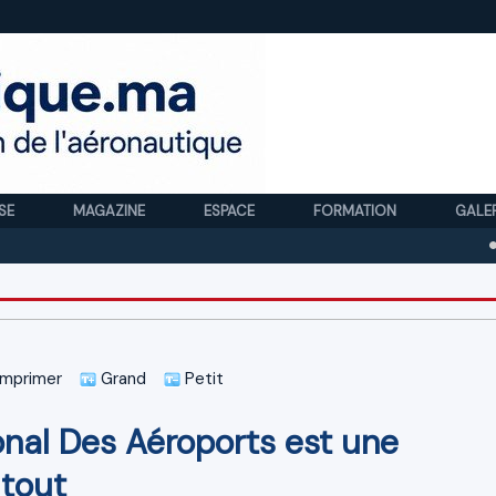
SE
MAGAZINE
ESPACE
FORMATION
GALE
Royal 
mprimer
Grand
Petit
ional Des Aéroports est une
 tout