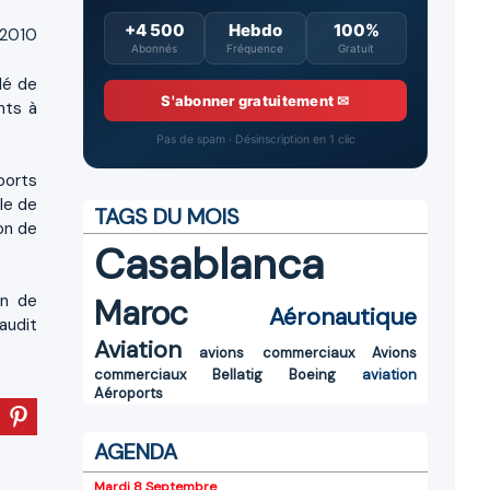
+4 500
Hebdo
100%
 2010
Abonnés
Fréquence
Gratuit
dé de
S'abonner gratuitement ✉
nts à
Pas de spam · Désinscription en 1 clic
ports
le de
TAGS DU MOIS
on de
Casablanca
on de
Maroc
Aéronautique
audit
Aviation
avions commerciaux
Avions
commerciaux
Bellatig
Boeing
aviation
Aéroports
AGENDA
Mardi 8 Septembre