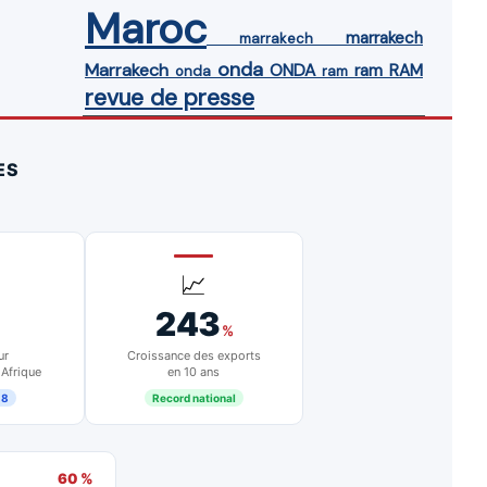
Maroc
marrakech
marrakech
onda
Marrakech
ONDA
ram
RAM
onda
ram
revue de presse
ES
📈
243
%
ur
Croissance des exports
 Afrique
en 10 ans
18
Record national
60 %