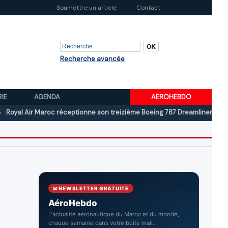
Soumettre un article
Contact
Recherche avancée
RIE
AGENDA
AEROHEBDO
Air Maroc réceptionne son treizième Boeing 787 Dreamliner
Boeing au
✉ NEWSLETTER GRATUITE
AéroHebdo
L'actualité aéronautique du Maroc et du monde,
chaque semaine dans votre boîte mail.