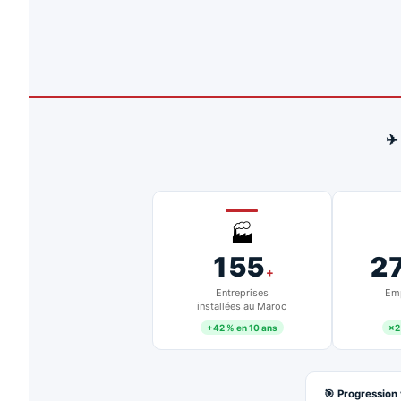
✈
🏭
155
2
+
Entreprises
Emp
installées au Maroc
+42 % en 10 ans
×2
🎯 Progression 