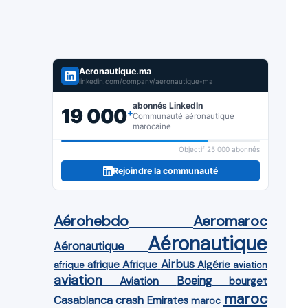
Aeronautique.ma
linkedin.com/company/aeronautique-ma
abonnés LinkedIn
19 000
+
Communauté aéronautique
marocaine
Objectif 25 000 abonnés
Rejoindre la communauté
Aérohebdo
Aeromaroc
Aéronautique
Aéronautique
Airbus
afrique
Afrique
Algérie
afrique
aviation
aviation
Aviation
Boeing
bourget
maroc
Casablanca
crash
Emirates
maroc