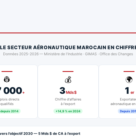
 LE SECTEUR AÉRONAUTIQUE MAROCAIN EN CHIFFR
Données 2025-2026 — Ministère de l'Industrie · GIMAS · Office des Changes
👷
💰
🌍
7 000
3
1
+
Mds $
er
lois directs
Chiffre d'affaires
Exportate
qualifiés
à l'export
aéronautique en
 depuis 2014
+14,9 % en 2024
Depuis 20
vers l'objectif 2030 — 5 Mds $ de CA à l'export