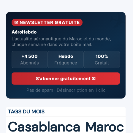
pour le KC-390
Fès-Saïs
10 Airbus H225M
Millennium
✉ NEWSLETTER GRATUITE
AéroHebdo
L'actualité aéronautique du Maroc et du monde,
chaque semaine dans votre boîte mail.
+4 500
Hebdo
100%
Abonnés
Fréquence
Gratuit
S'abonner gratuitement ✉
Pas de spam · Désinscription en 1 clic
TAGS DU MOIS
Casablanca
Maroc