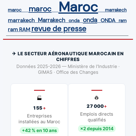
Maroc
maroc
maroc
marrakech
onda
Marrakech
ONDA
marrakech
onda
ram
revue de presse
ram
RAM
✈ LE SECTEUR AÉRONAUTIQUE MAROCAIN EN
CHIFFRES
Données 2025-2026 — Ministère de l'Industrie ·
GIMAS · Office des Changes
👷
🏭
27 000
+
155
+
Emplois directs
Entreprises
qualifiés
installées au Maroc
×2 depuis 2014
+42 % en 10 ans