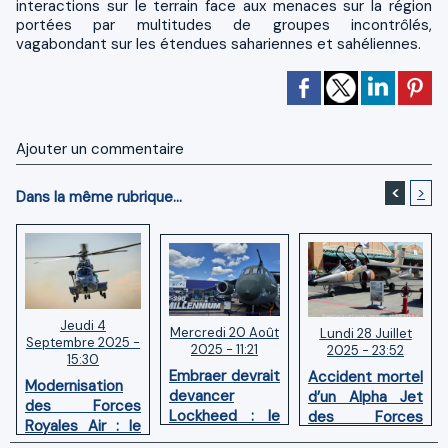
interactions sur le terrain face aux menaces sur la région
portées par multitudes de groupes incontrôlés,
vagabondant sur les étendues sahariennes et sahéliennes.
Ajouter un commentaire
<
>
Dans la même rubrique...
Jeudi 4
Mercredi 20 Août
Lundi 28 Juillet
Septembre 2025 -
2025 - 11:21
2025 - 23:52
15:30
Embraer devrait
Accident mortel
Modernisation
devancer
d’un Alpha Jet
des Forces
Lockheed : le
des Forces
Royales Air : le
Maroc opterait
Royales Air à
Maroc acquiert