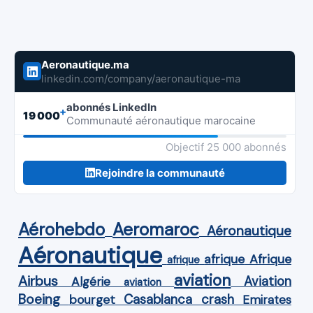
Aeronautique.ma
linkedin.com/company/aeronautique-ma
abonnés LinkedIn
+
19 000
Communauté aéronautique marocaine
Objectif 25 000 abonnés
Rejoindre la communauté
Aérohebdo
Aeromaroc
Aéronautique
Aéronautique
Afrique
afrique
afrique
aviation
Airbus
Aviation
Algérie
aviation
Boeing
Casablanca
crash
bourget
Emirates