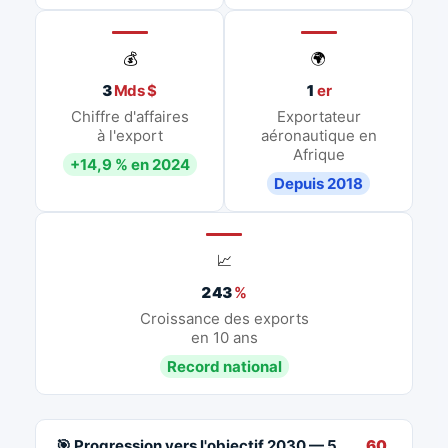
💰
🌍
3
Mds $
1
er
Chiffre d'affaires
Exportateur
à l'export
aéronautique en
Afrique
+14,9 % en 2024
Depuis 2018
📈
243
%
Croissance des exports
en 10 ans
Record national
🎯 Progression vers l'objectif 2030 — 5
60