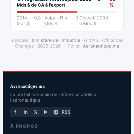
Mds $ de CA à l'export
%
2014 — 0,8
Aujourd'hui — 3
Objectif 2030 —
Mds $
Mds $
5 Mds $
Sources :
Ministère de l'Industrie
· GIMAS · Office des
Changes · 2025-2026 — Portail
Aeronautique.ma
Aeronautique.ma
Le portail marocain de référence dédié à
l'aéronautique.
f
in
𝕏
▶
RSS
À PROPOS