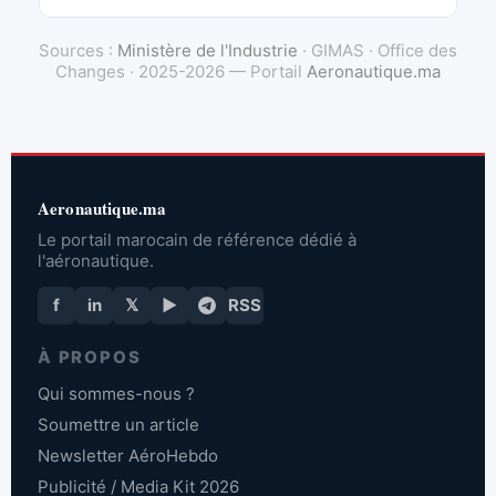
Sources :
Ministère de l'Industrie
· GIMAS · Office des
Changes · 2025-2026 — Portail
Aeronautique.ma
Aeronautique.ma
Le portail marocain de référence dédié à
l'aéronautique.
f
in
𝕏
▶
RSS
À PROPOS
Qui sommes-nous ?
Soumettre un article
Newsletter AéroHebdo
Publicité / Media Kit 2026