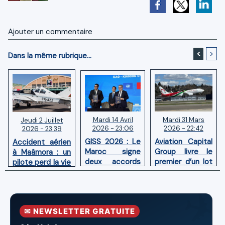
Ajouter un commentaire
<
>
Dans la même rubrique...
Mardi 14 Avril
Mardi 31 Mars
Jeudi 2 Juillet
2026 - 23:06
2026 - 22:42
2026 - 23:39
GISS 2026 : Le
Aviation Capital
Accident aérien
Maroc signe
Group livre le
à Maâmora : un
deux accords
premier d’un lot
pilote perd la vie
avec l'OACI
de six Boeing
en combat
pour renforcer
737‑8 MAX
contre un
la surveillance
neufs à Royal Air
incendie
et la sécurité
Maroc
✉ NEWSLETTER GRATUITE
aériennes.