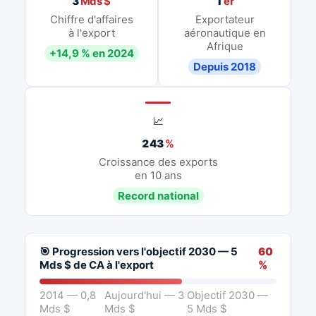
3
Mds $
1
er
Chiffre d'affaires
Exportateur
à l'export
aéronautique en
Afrique
+14,9 % en 2024
Depuis 2018
📈
243
%
Croissance des exports
en 10 ans
Record national
🎯 Progression vers l'objectif 2030 — 5
60
Mds $ de CA à l'export
%
2014 — 0,8
Aujourd'hui — 3
Objectif 2030 —
Mds $
Mds $
5 Mds $