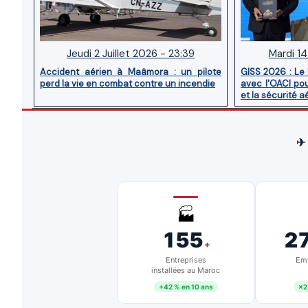
Jeudi 2 Juillet 2026 - 23:39
Mardi 14
Accident aérien à Maâmora : un pilote
GISS 2026 : Le
perd la vie en combat contre un incendie
avec l'OACI pou
et la sécurité a
✈
🏭
155
2
+
Entreprises
Emp
installées au Maroc
+42 % en 10 ans
×2