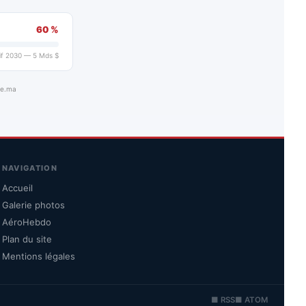
60 %
if 2030 — 5 Mds $
ue.ma
NAVIGATION
Accueil
Galerie photos
AéroHebdo
Plan du site
Mentions légales
■ RSS
■ ATOM