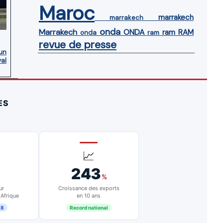
Maroc
marrakech
marrakech
onda
Marrakech
ONDA
ram
RAM
onda
ram
revue de presse
’un
yal
ES
📈
243
%
ur
Croissance des exports
 Afrique
en 10 ans
18
Record national