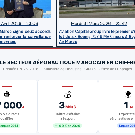
 Avril 2026 - 23:06
Mardi 31 Mars 2026 - 22:42
 Maroc signe deux accords
Aviation Capital Group livre le premier d
r renforcer la surveillance
lot de six Boeing 737‑8 MAX neufs à Ro
ériennes.
Air Maroc
 LE SECTEUR AÉRONAUTIQUE MAROCAIN EN CHIFFR
Données 2025-2026 — Ministère de l'Industrie · GIMAS · Office des Changes
👷
💰
🌍
7 000
3
1
+
Mds $
er
lois directs
Chiffre d'affaires
Exportate
qualifiés
à l'export
aéronautique en
 depuis 2014
+14,9 % en 2024
Depuis 20