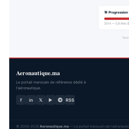
🎯 Progression 
2014 — 0,8 Mds $
Sour
Aeronautique.ma
Le portail marocain de référence dédié à
l'aéronautique.
f
in
𝕏
▶
RSS
© 2006–2026
Aeronautique.ma
— Le portail marocain de l'aéronautiq