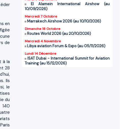
El Alamein International Airshow (au
céder
10/09/2026)
Mercredi 7 Octobre
Marrakech Airshow 2026 (au 10/10/2026)
ns en
Dimanche 18 Octobre
figée
Routes World 2026 (au 20/10/2026)
ucune
Mercredi 4 Novembre
rs de
Libya aviation Forum & Expo (au 05/11/2026)
Lundi 14 Décembre
ISAT Dubai - International Summit for Aviation
 à la
Training (au 15/12/2026)
nt 28
'hui,
. Ils
i, le
tises
ie du
r 140
uatre
riats
Paris