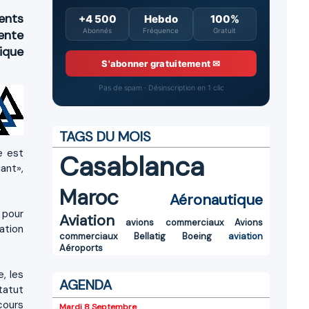
ents
+4 500
Hebdo
100%
Abonnés
Fréquence
Gratuit
ente
ique
S'abonner gratuitement ✉
Pas de spam · Désinscription en 1 clic
TAGS DU MOIS
e est
Casablanca
ant»,
Maroc
Aéronautique
 pour
Aviation
avions commerciaux
Avions
ation
commerciaux
Bellatig
Boeing
aviation
Aéroports
, les
AGENDA
tatut
cours
Mardi 8 Septembre