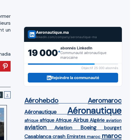
ormer
ieurs
nt un
Aeronautique.ma
linkedin.com/company/aeronautique-ma
abonnés LinkedIn
19 000
+
Communauté aéronautique
adia
marocaine
Objectif 25 000 abonnés
Rejoindre la communauté
<
>
Aérohebdo
Aeromaroc
Aéronautique
Aéronautique
Airbus
afrique
Afrique
Algérie
afrique
aviation
aviation
Aviation
Boeing
bourget
maroc
Casablanca
crash
Emirates
maroc