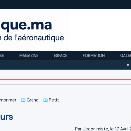
SE
MAGAZINE
ESPACE
FORMATION
GALE
Royal Ai
mprimer
Grand
Petit
urs
Par L'econimiste, le 17 Avri