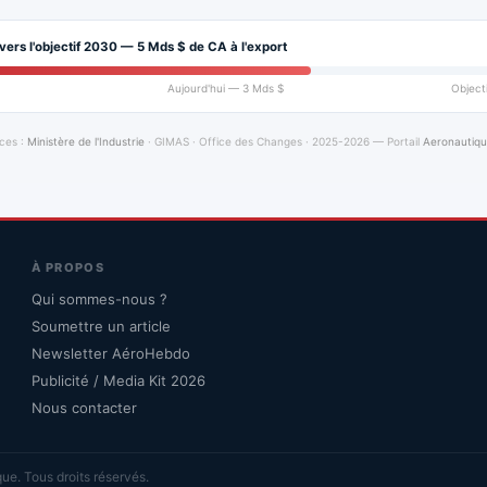
vers l'objectif 2030 — 5 Mds $ de CA à l'export
Aujourd'hui — 3 Mds $
Object
ces :
Ministère de l'Industrie
· GIMAS · Office des Changes · 2025-2026 — Portail
Aeronautiq
À PROPOS
Qui sommes-nous ?
Soumettre un article
Newsletter AéroHebdo
Publicité / Media Kit 2026
Nous contacter
ue. Tous droits réservés.