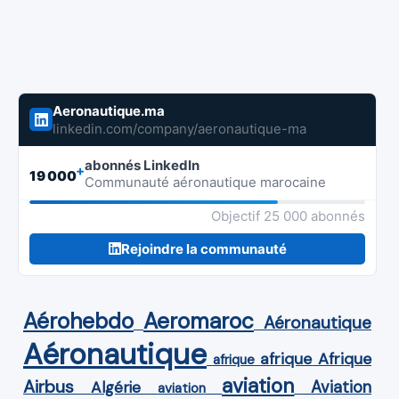
Aeronautique.ma
linkedin.com/company/aeronautique-ma
abonnés LinkedIn
+
19 000
Communauté aéronautique marocaine
Objectif 25 000 abonnés
Rejoindre la communauté
Aérohebdo
Aeromaroc
Aéronautique
Aéronautique
Afrique
afrique
afrique
aviation
Airbus
Aviation
Algérie
aviation