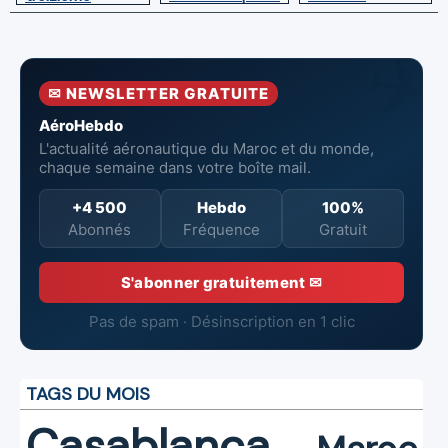
du Maroc
directeur à la
Boeing 787
tête de
Dreamliner
l’Aéroport
Mohammed V
✉ NEWSLETTER GRATUITE
de Casablanca
AéroHebdo
L'actualité aéronautique du Maroc et du monde,
chaque semaine dans votre boîte mail.
+4 500
Hebdo
100%
Abonnés
Fréquence
Gratuit
S'abonner gratuitement ✉
Pas de spam · Désinscription en 1 clic
TAGS DU MOIS
Casablanca