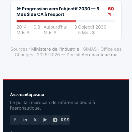
🎯 Progression vers l'objectif 2030 — 5
60
Mds $ de CA à l'export
%
2014 — 0,8
Aujourd'hui — 3
Objectif 2030 —
Mds $
Mds $
5 Mds $
Sources :
Ministère de l'Industrie
· GIMAS · Office des
Changes · 2025-2026 — Portail
Aeronautique.ma
Aeronautique.ma
Le portail marocain de référence dédié à
l'aéronautique.
f
in
𝕏
▶
RSS