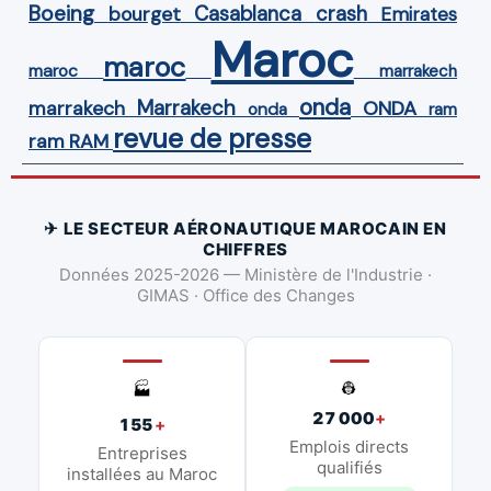
Boeing
Casablanca
crash
bourget
Emirates
Maroc
maroc
maroc
marrakech
onda
Marrakech
ONDA
marrakech
onda
ram
revue de presse
ram
RAM
✈ LE SECTEUR AÉRONAUTIQUE MAROCAIN EN
CHIFFRES
Données 2025-2026 — Ministère de l'Industrie ·
GIMAS · Office des Changes
👷
🏭
27 000
+
155
+
Emplois directs
Entreprises
qualifiés
installées au Maroc