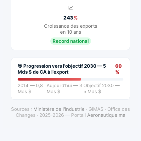
📈
243
%
Croissance des exports
en 10 ans
Record national
🎯 Progression vers l'objectif 2030 — 5
60
Mds $ de CA à l'export
%
2014 — 0,8
Aujourd'hui — 3
Objectif 2030 —
Mds $
Mds $
5 Mds $
Sources :
Ministère de l'Industrie
· GIMAS · Office des
Changes · 2025-2026 — Portail
Aeronautique.ma