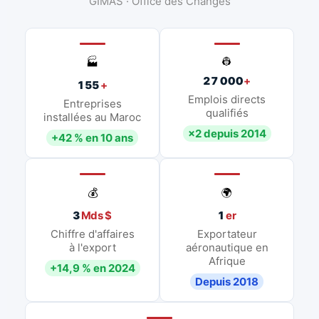
GIMAS · Office des Changes
👷
🏭
27 000
+
155
+
Emplois directs
Entreprises
qualifiés
installées au Maroc
×2 depuis 2014
+42 % en 10 ans
💰
🌍
3
Mds $
1
er
Chiffre d'affaires
Exportateur
à l'export
aéronautique en
Afrique
+14,9 % en 2024
Depuis 2018