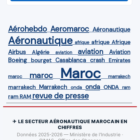
Aérohebdo
Aeromaroc
Aéronautique
Aéronautique
Afrique
afrique
afrique
aviation
Airbus
Aviation
Algérie
aviation
Boeing
Casablanca
crash
bourget
Emirates
Maroc
maroc
maroc
marrakech
onda
Marrakech
ONDA
marrakech
onda
ram
revue de presse
ram
RAM
✈ LE SECTEUR AÉRONAUTIQUE MAROCAIN EN
CHIFFRES
Données 2025-2026 — Ministère de l'Industrie ·