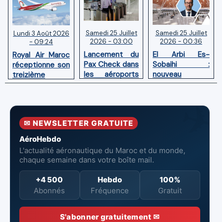
Samedi 25 Juillet
Samedi 25 Juillet
Lundi 3 Août 2026
2026 - 03:00
2026 - 00:36
- 09:24
Lancement du
El Arbi Es-
Royal Air Maroc
Pax Check dans
Sobaihi :
réceptionne son
les aéroports
nouveau
treizième
du Maroc
directeur à la
Boeing 787
tête de
Dreamliner
l’Aéroport
Mohammed V
✉ NEWSLETTER GRATUITE
de Casablanca
AéroHebdo
L'actualité aéronautique du Maroc et du monde,
chaque semaine dans votre boîte mail.
+4 500
Hebdo
100%
Abonnés
Fréquence
Gratuit
S'abonner gratuitement ✉