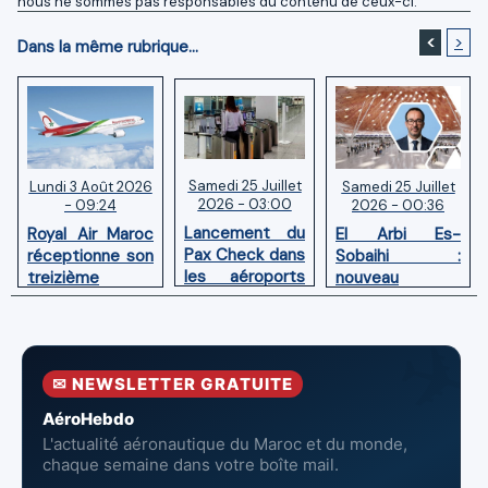
nous ne sommes pas responsables du contenu de ceux-ci.
<
>
Dans la même rubrique...
Samedi 25 Juillet
Samedi 25 Juillet
Lundi 3 Août 2026
2026 - 03:00
2026 - 00:36
- 09:24
Lancement du
El Arbi Es-
Royal Air Maroc
Pax Check dans
Sobaihi :
réceptionne son
les aéroports
nouveau
treizième
du Maroc
directeur à la
Boeing 787
tête de
Dreamliner
l’Aéroport
Mohammed V
✉ NEWSLETTER GRATUITE
de Casablanca
AéroHebdo
L'actualité aéronautique du Maroc et du monde,
chaque semaine dans votre boîte mail.