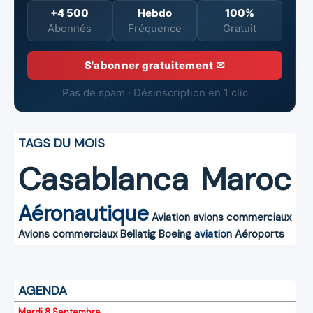
+4 500
Hebdo
100%
Abonnés
Fréquence
Gratuit
S'abonner gratuitement ✉
Pas de spam · Désinscription en 1 clic
TAGS DU MOIS
Casablanca
Maroc
Aéronautique
Aviation
avions commerciaux
Avions commerciaux
Bellatig
Boeing
aviation
Aéroports
AGENDA
Mardi 8 Septembre