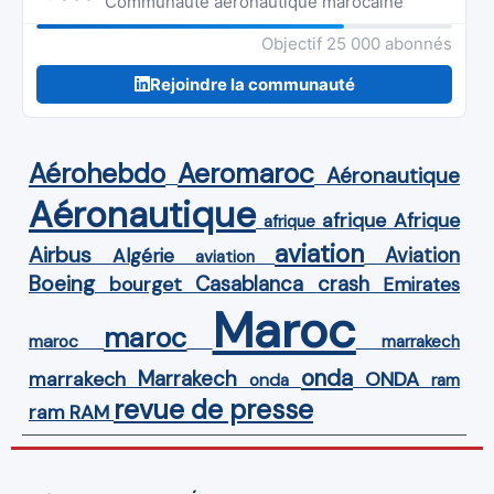
Communauté aéronautique marocaine
Objectif 25 000 abonnés
Rejoindre la communauté
Aérohebdo
Aeromaroc
Aéronautique
Aéronautique
Afrique
afrique
afrique
aviation
Airbus
Aviation
Algérie
aviation
Boeing
Casablanca
crash
bourget
Emirates
Maroc
maroc
maroc
marrakech
onda
Marrakech
ONDA
marrakech
onda
ram
revue de presse
ram
RAM