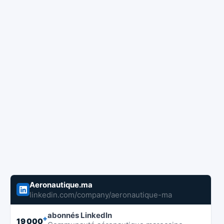
Aeronautique.ma
linkedin.com/company/aeronautique-ma
abonnés LinkedIn
+
19 000