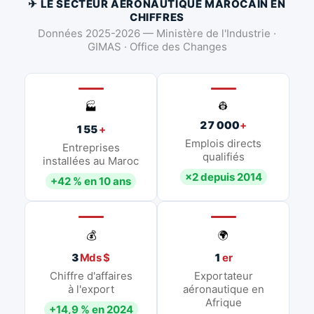
✈ LE SECTEUR AÉRONAUTIQUE MAROCAIN EN
CHIFFRES
Données 2025-2026 — Ministère de l'Industrie ·
GIMAS · Office des Changes
👷
🏭
27 000
+
155
+
Emplois directs
Entreprises
qualifiés
installées au Maroc
×2 depuis 2014
+42 % en 10 ans
💰
🌍
3
Mds $
1
er
Chiffre d'affaires
Exportateur
à l'export
aéronautique en
Afrique
+14,9 % en 2024